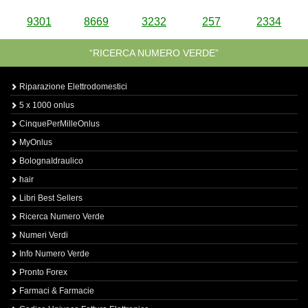
9301
8669
3232
257
2334
“RICERCA NUMERO VERDE”
Riparazione Elettrodomestici
5 x 1000 onlus
CinquePerMilleOnlus
MyOnlus
BolognaIdraulico
hair
Libri Best Sellers
Ricerca Numero Verde
Numeri Verdi
Info Numero Verde
Pronto Forex
Farmaci & Farmacie