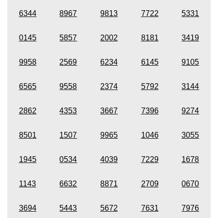
6344
8967
9813
7722
5331
0145
5857
2002
8181
3419
9958
2569
6234
6145
9105
6565
9558
2374
5792
3144
2862
4353
3667
7396
9274
8501
1507
9965
1046
3055
1945
0534
4039
7229
1678
1143
6632
8871
2709
0670
3694
5443
5672
7631
7976