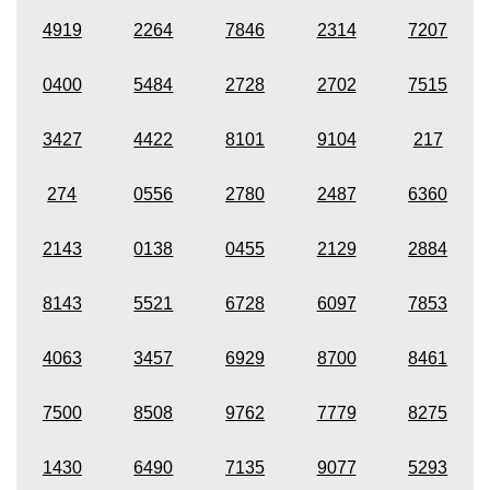
4919
2264
7846
2314
7207
0400
5484
2728
2702
7515
3427
4422
8101
9104
217
274
0556
2780
2487
6360
2143
0138
0455
2129
2884
8143
5521
6728
6097
7853
4063
3457
6929
8700
8461
7500
8508
9762
7779
8275
1430
6490
7135
9077
5293