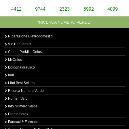
4412
9744
2323
5992
4099
“RICERCA NUMERO VERDE”
Riparazione Elettrodomestici
5 x 1000 onlus
CinquePerMilleOnlus
MyOnlus
BolognaIdraulico
hair
Libri Best Sellers
Ricerca Numero Verde
Numeri Verdi
Info Numero Verde
Pronto Forex
Farmaci & Farmacie