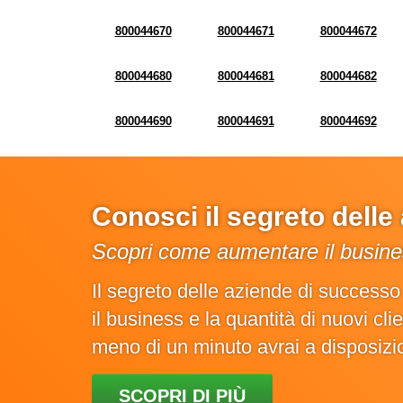
800044670
800044671
800044672
800044680
800044681
800044682
800044690
800044691
800044692
Conosci il segreto dell
Scopri come aumentare il busines
Il segreto delle aziende di success
il business e la quantità di nuovi cl
meno di un minuto avrai a disposiz
SCOPRI DI PIÙ