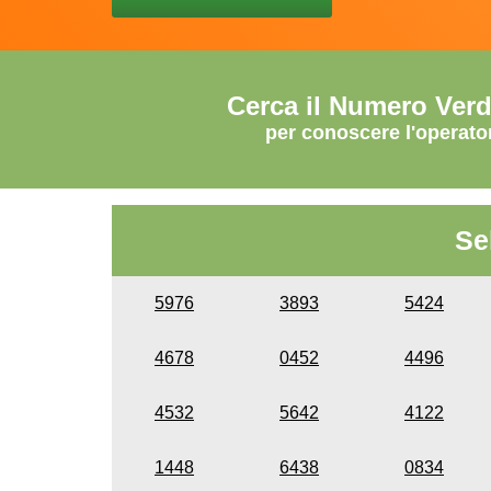
Cerca il Numero Ver
per conoscere l'operato
Se
5976
3893
5424
4678
0452
4496
4532
5642
4122
1448
6438
0834