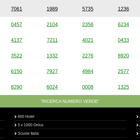
7061
1989
5735
1236
0457
2104
2356
6234
4137
7211
4021
0433
3522
1332
2276
8920
6150
7927
4984
2577
8290
6024
0008
1325
“RICERCA NUMERO VERDE”
800 Hotel
5 x 1000 Onlus
Scuole Italia