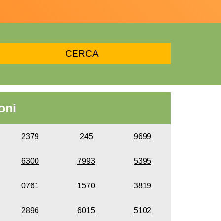
oni
2379
245
9699
6300
7993
5395
0761
1570
3819
2896
6015
5102