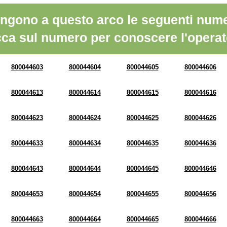
ngono a questo arco le seguenti nume
cca sul numero per conoscere l'operat
800044603
800044604
800044605
800044606
800044613
800044614
800044615
800044616
800044623
800044624
800044625
800044626
800044633
800044634
800044635
800044636
800044643
800044644
800044645
800044646
800044653
800044654
800044655
800044656
800044663
800044664
800044665
800044666