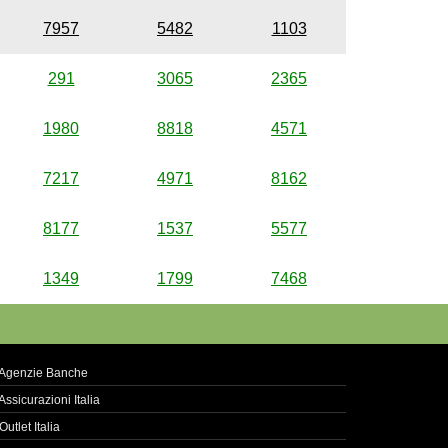
7957
5482
1103
291
3065
2365
1980
8818
4571
7217
4971
8162
8177
1537
5577
1349
1799
7468
Agenzie Banche
Assicurazioni Italia
Outlet Italia