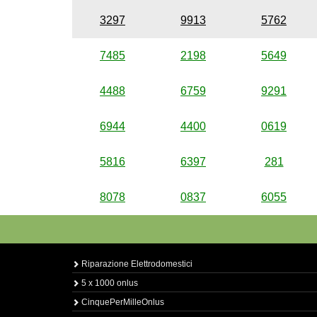
3297
9913
5762
7485
2198
5649
4488
6759
9291
6944
4400
0619
5816
6397
281
8078
0837
6055
Riparazione Elettrodomestici
5 x 1000 onlus
CinquePerMilleOnlus