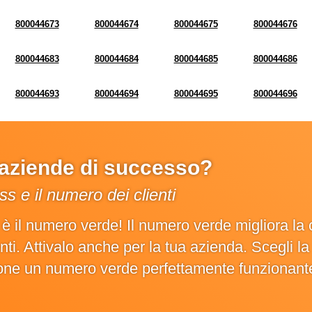
800044673
800044674
800044675
800044676
800044683
800044684
800044685
800044686
800044693
800044694
800044695
800044696
e aziende di successo?
s e il numero dei clienti
o è il numero verde! Il numero verde migliora 
ienti. Attivalo anche per la tua azienda. Scegli 
ione un numero verde perfettamente funzionant