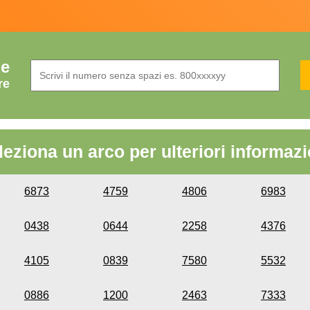
de
re
leziona un arco per ulteriori informazi
6873
4759
4806
6983
0438
0644
2258
4376
4105
0839
7580
5532
0886
1200
2463
7333