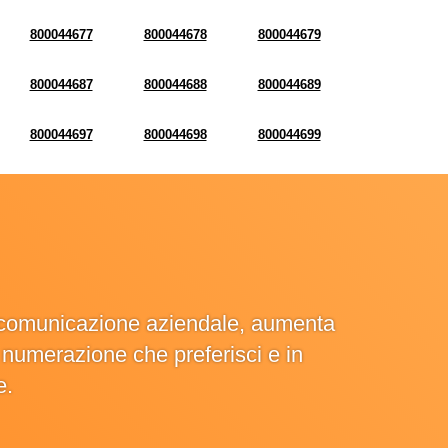
800044677
800044678
800044679
800044687
800044688
800044689
800044697
800044698
800044699
la comunicazione aziendale, aumenta
la numerazione che preferisci e in
e.