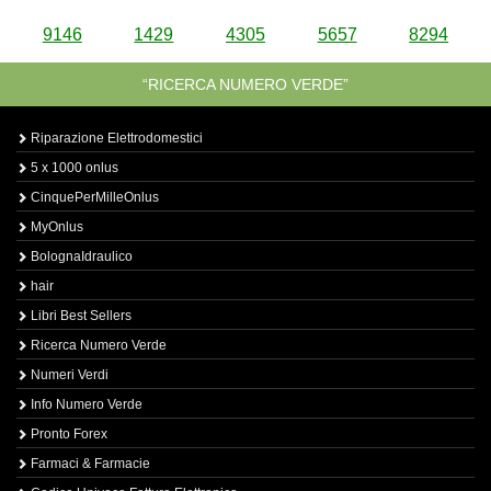
9146
1429
4305
5657
8294
“RICERCA NUMERO VERDE”
Riparazione Elettrodomestici
5 x 1000 onlus
CinquePerMilleOnlus
MyOnlus
BolognaIdraulico
hair
Libri Best Sellers
Ricerca Numero Verde
Numeri Verdi
Info Numero Verde
Pronto Forex
Farmaci & Farmacie