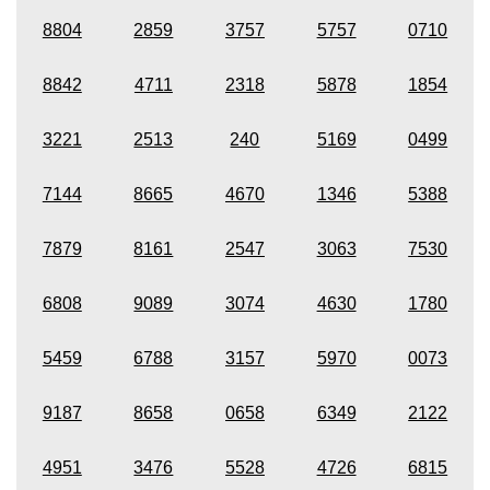
8804
2859
3757
5757
0710
8842
4711
2318
5878
1854
3221
2513
240
5169
0499
7144
8665
4670
1346
5388
7879
8161
2547
3063
7530
6808
9089
3074
4630
1780
5459
6788
3157
5970
0073
9187
8658
0658
6349
2122
4951
3476
5528
4726
6815