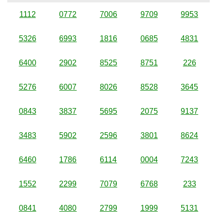
1112
0772
7006
9709
9953
5326
6993
1816
0685
4831
6400
2902
8525
8751
226
5276
6007
8026
8528
3645
0843
3837
5695
2075
9137
3483
5902
2596
3801
8624
6460
1786
6114
0004
7243
1552
2299
7079
6768
233
0841
4080
2799
1999
5131