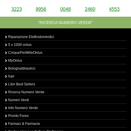
3223
9956
0048
2460
4553
“RICERCA NUMERO VERDE”
Riparazione Elettrodomestici
5 x 1000 onlus
CinquePerMilleOnlus
MyOnlus
BolognaIdraulico
hair
Libri Best Sellers
Ricerca Numero Verde
Numeri Verdi
Info Numero Verde
Pronto Forex
Farmaci & Farmacie