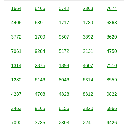
1664
6466
0742
2863
7674
4406
6891
1717
1789
6368
3772
1709
9507
3892
8620
7061
9284
5172
2131
4750
1314
2875
1899
4607
7510
1280
6146
8046
6314
8559
4287
4703
4828
8312
0822
2463
9165
6156
3820
5966
7090
3785
2803
2241
4426