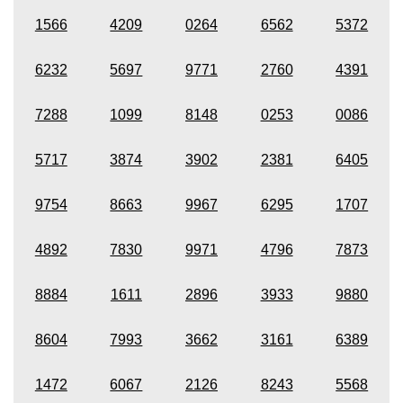
1566
4209
0264
6562
5372
6232
5697
9771
2760
4391
7288
1099
8148
0253
0086
5717
3874
3902
2381
6405
9754
8663
9967
6295
1707
4892
7830
9971
4796
7873
8884
1611
2896
3933
9880
8604
7993
3662
3161
6389
1472
6067
2126
8243
5568