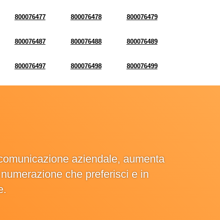
800076477
800076478
800076479
800076487
800076488
800076489
800076497
800076498
800076499
la comunicazione aziendale, aumenta
la numerazione che preferisci e in
e.