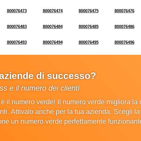
800076473
800076474
800076475
800076476
800076483
800076484
800076485
800076486
800076493
800076494
800076495
800076496
e aziende di successo?
s e il numero dei clienti
o è il numero verde! Il numero verde migliora 
ienti. Attivalo anche per la tua azienda. Scegli 
ione un numero verde perfettamente funzionant