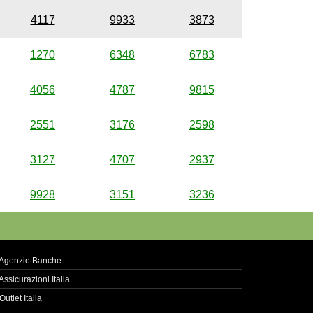
4117
9933
3873
1270
6348
6783
4056
4787
9815
2551
3176
2598
3127
4707
2937
9928
3151
3236
Agenzie Banche
Assicurazioni Italia
Outlet Italia