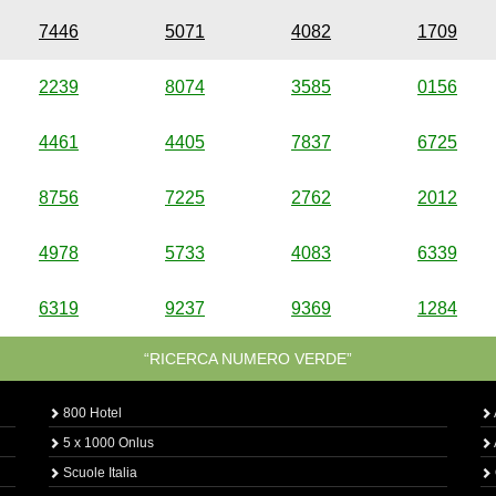
7446
5071
4082
1709
2239
8074
3585
0156
4461
4405
7837
6725
8756
7225
2762
2012
4978
5733
4083
6339
6319
9237
9369
1284
“RICERCA NUMERO VERDE”
800 Hotel
5 x 1000 Onlus
Scuole Italia