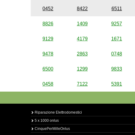
0452
8422
6511
8826
1409
9257
9129
4179
1671
9478
2863
0748
6500
1299
9833
0458
7122
5391
Riparazione Elettrodomestici
5 x 1000 onlus
CinquePerMilleOnlus