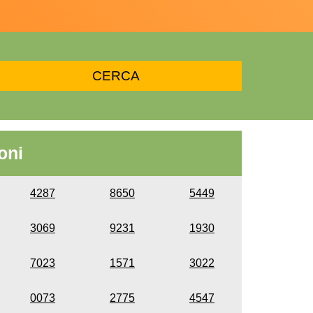
oni
4287
8650
5449
3069
9231
1930
7023
1571
3022
0073
2775
4547