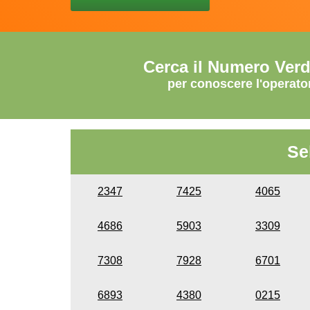
Cerca il Numero Ver
per conoscere l'operato
Se
2347
7425
4065
4686
5903
3309
7308
7928
6701
6893
4380
0215