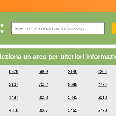
de
re
leziona un arco per ulteriori informazi
0879
5809
2140
4264
3107
7052
8699
2774
1487
3088
5843
6013
4818
3007
3465
5778