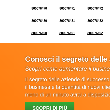
800076470
800076471
800076472
800076480
800076481
800076482
800076490
800076491
800076492
Conosci il segreto dell
Scopri come aumentare il busines
Il segreto delle aziende di success
il business e la quantità di nuovi cl
meno di un minuto avrai a disposiz
SCOPRI DI PIÙ