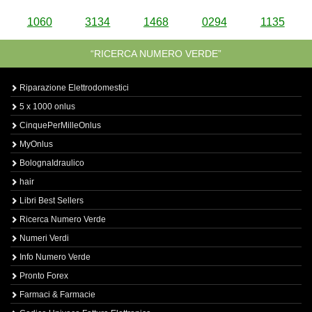
1060
3134
1468
0294
1135
“RICERCA NUMERO VERDE”
Riparazione Elettrodomestici
5 x 1000 onlus
CinquePerMilleOnlus
MyOnlus
BolognaIdraulico
hair
Libri Best Sellers
Ricerca Numero Verde
Numeri Verdi
Info Numero Verde
Pronto Forex
Farmaci & Farmacie