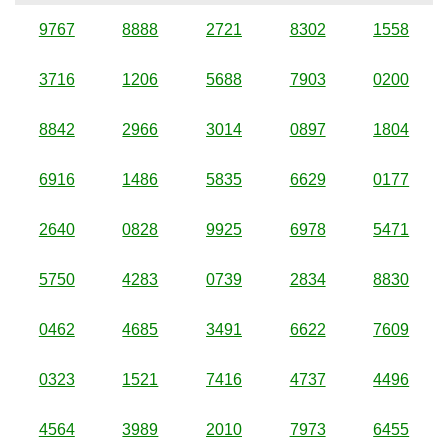
9767
8888
2721
8302
1558
3716
1206
5688
7903
0200
8842
2966
3014
0897
1804
6916
1486
5835
6629
0177
2640
0828
9925
6978
5471
5750
4283
0739
2834
8830
0462
4685
3491
6622
7609
0323
1521
7416
4737
4496
4564
3989
2010
7973
6455