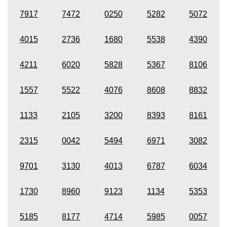
7917
7472
0250
5282
5072
4015
2736
1680
5538
4390
4211
6020
5828
5367
8106
1557
5522
4076
8608
8832
1133
2105
3200
8393
8161
2315
0042
5494
6971
3082
9701
3130
4013
6787
6034
1730
8960
9123
1134
5353
5185
8177
4714
5985
0057