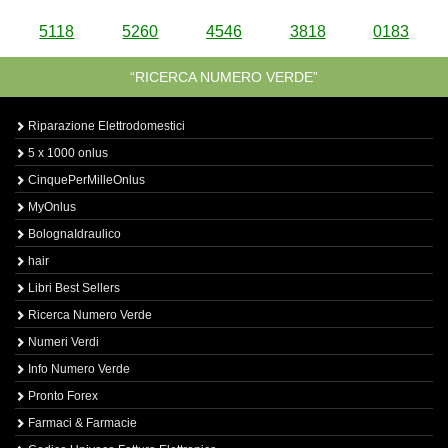
5118
5260
4546
3818
0183
“RICERCA NUMERO VERDE”
Riparazione Elettrodomestici
5 x 1000 onlus
CinquePerMilleOnlus
MyOnlus
BolognaIdraulico
hair
Libri Best Sellers
Ricerca Numero Verde
Numeri Verdi
Info Numero Verde
Pronto Forex
Farmaci & Farmacie