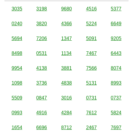
3035
3198
9680
4516
5377
0240
3820
4366
5224
6649
5694
7206
1347
5091
9205
8498
0531
1134
7467
6443
9954
4138
3881
7566
8074
1098
3736
4838
5131
8993
5509
0847
3016
0731
0737
0993
4916
4284
7612
5824
1654
6696
8712
2467
7697