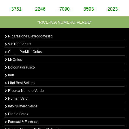
3761
2246
7090
3593
2023
“RICERCA NUMERO VERDE”
Riparazione Elettrodomestici
5 x 1000 onlus
CinquePerMilleOnlus
MyOnlus
BolognaIdraulico
hair
Libri Best Sellers
Ricerca Numero Verde
Numeri Verdi
Info Numero Verde
Pronto Forex
Farmaci & Farmacie