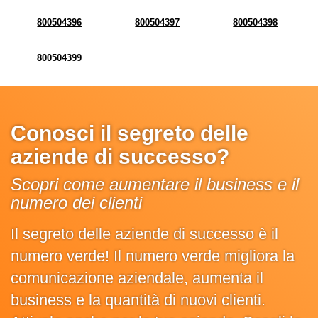
800504396
800504397
800504398
800504399
Conosci il segreto delle
aziende di successo?
Scopri come aumentare il business e il
numero dei clienti
Il segreto delle aziende di successo è il
numero verde! Il numero verde migliora la
comunicazione aziendale, aumenta il
business e la quantità di nuovi clienti.