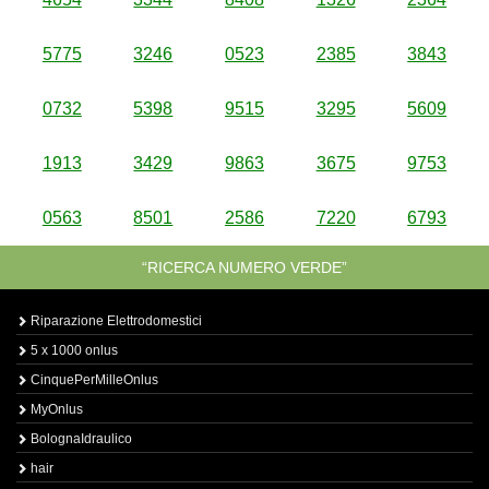
5775
3246
0523
2385
3843
0732
5398
9515
3295
5609
1913
3429
9863
3675
9753
0563
8501
2586
7220
6793
“RICERCA NUMERO VERDE”
Riparazione Elettrodomestici
5 x 1000 onlus
CinquePerMilleOnlus
MyOnlus
BolognaIdraulico
hair