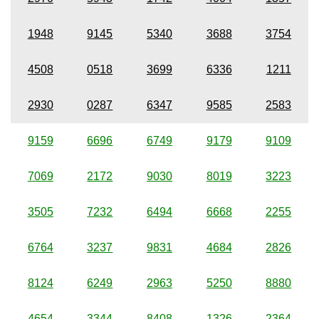
1948
9145
5340
3688
3754
4508
0518
3699
6336
1211
2930
0287
6347
9585
2583
9159
6696
6749
9179
9109
7069
2172
9030
8019
3223
3505
7232
6494
6668
2255
6764
3237
9831
4684
2826
8124
6249
2963
5250
8880
4654
3344
8408
1326
2364