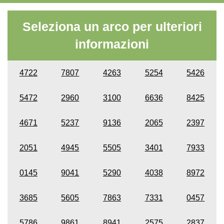
Seleziona un arco per ulteriori
informazioni
4722
7807
4263
5254
5426
5472
2960
3100
6636
8425
4671
5237
9136
2065
2397
2051
4945
5505
3401
7933
0145
9041
5290
4038
8972
3685
5605
7863
7331
0457
5786
9861
8941
2575
2837