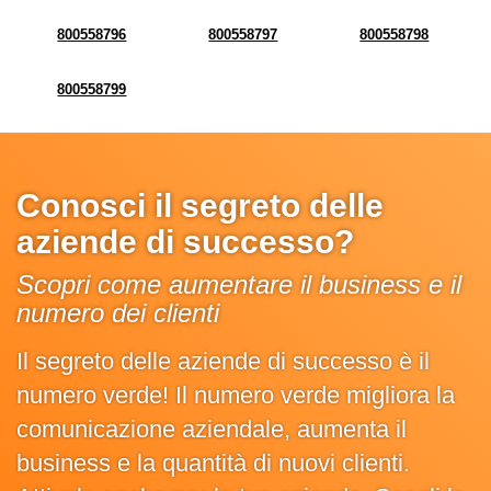
800558796
800558797
800558798
800558799
Conosci il segreto delle
aziende di successo?
Scopri come aumentare il business e il
numero dei clienti
Il segreto delle aziende di successo è il
numero verde! Il numero verde migliora la
comunicazione aziendale, aumenta il
business e la quantità di nuovi clienti.