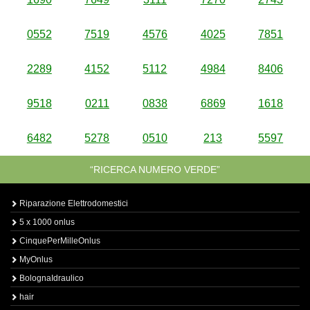
0552
7519
4576
4025
7851
2289
4152
5112
4984
8406
9518
0211
0838
6869
1618
6482
5278
0510
213
5597
“RICERCA NUMERO VERDE”
Riparazione Elettrodomestici
5 x 1000 onlus
CinquePerMilleOnlus
MyOnlus
BolognaIdraulico
hair