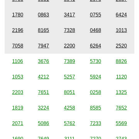
1780
0863
3417
0755
6424
2196
8165
7328
0468
1013
7058
7947
2200
6264
2520
1106
3676
7389
5730
8826
1053
4212
5257
5924
1120
2203
7651
8051
0258
1325
1819
3224
4258
8585
7652
2071
5086
5762
7233
5569
1690
7649
3111
7270
2743