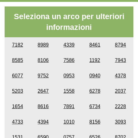
Seleziona un arco per ulteriori
informazioni
7182
8989
4339
8461
8794
8585
8106
7586
1192
7943
6077
9752
0953
0940
4378
5203
2647
1558
6278
2037
1654
8616
7891
6734
2228
4733
4394
1010
8156
3093
1531
6590
0757
6526
8702