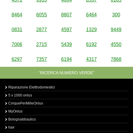
8464
6055
8807
6464
300
0831
2877
4597
1329
9449
7006
2715
5439
6192
4550
6297
7357
6194
4317
7868
“RICERCA NUMERO VERDE”
Riparazione Elettrodomestici
5 x 1000 onlus
CinquePerMilleOnlus
MyOnlus
BolognaIdraulico
hair