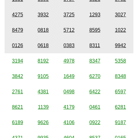
4275
3932
3725
1293
3027
8479
0818
5712
8595
1022
0126
0618
0383
8311
9942
3194
8192
4978
8347
5358
3842
9105
1649
6270
8348
2761
4381
0498
6422
6597
8621
1139
4179
0461
6281
6189
9626
4106
0922
9187
4371
9935
4604
8537
0165