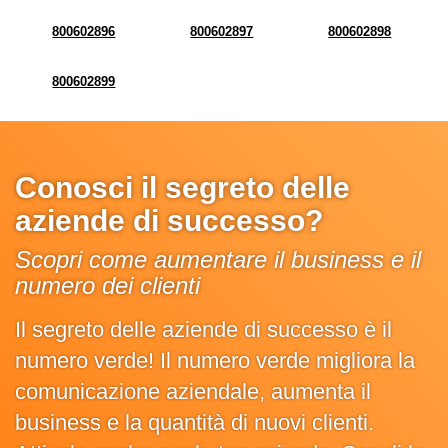
800602896
800602897
800602898
800602899
Conosci il segreto delle
aziende di successo?
Scopri come aumentare il business e il
numero dei clienti
Il segreto delle aziende di successo è il
numero verde! Il numero verde migliora la
comunicazione aziendale, aumenta il
business e la quantità di nuovi clienti.