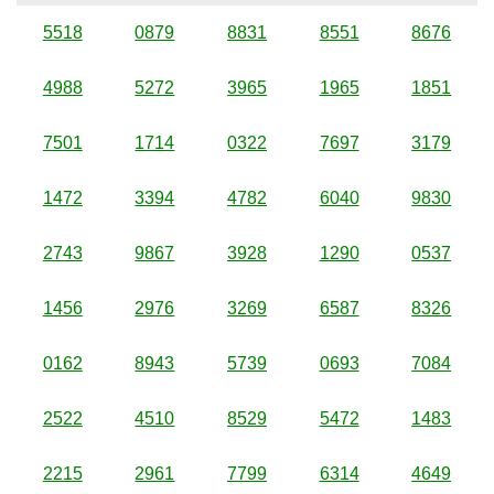
5518
0879
8831
8551
8676
4988
5272
3965
1965
1851
7501
1714
0322
7697
3179
1472
3394
4782
6040
9830
2743
9867
3928
1290
0537
1456
2976
3269
6587
8326
0162
8943
5739
0693
7084
2522
4510
8529
5472
1483
2215
2961
7799
6314
4649