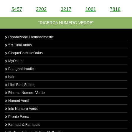
5457
2202
3217
1061
7818
“RICERCA NUMERO VERDE”
Riparazione Elettrodomestici
5 x 1000 onlus
CinquePerMilleOnlus
MyOnlus
BolognaIdraulico
hair
Libri Best Sellers
Ricerca Numero Verde
Numeri Verdi
Info Numero Verde
Pronto Forex
Farmaci & Farmacie