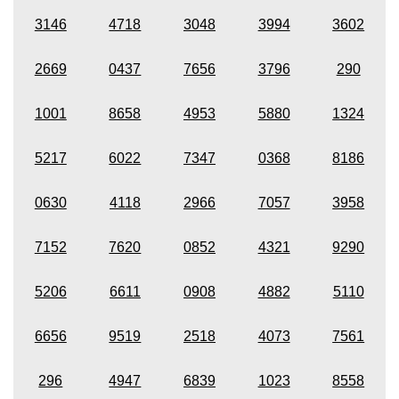
3146
4718
3048
3994
3602
2669
0437
7656
3796
290
1001
8658
4953
5880
1324
5217
6022
7347
0368
8186
0630
4118
2966
7057
3958
7152
7620
0852
4321
9290
5206
6611
0908
4882
5110
6656
9519
2518
4073
7561
296
4947
6839
1023
8558