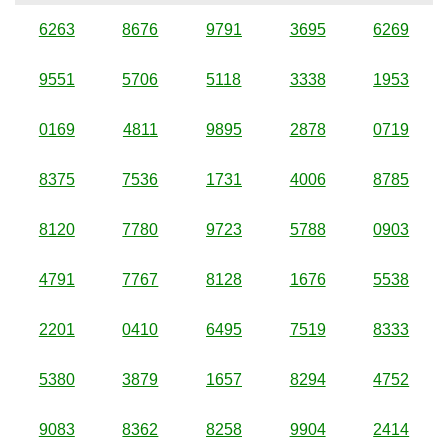
6263
8676
9791
3695
6269
9551
5706
5118
3338
1953
0169
4811
9895
2878
0719
8375
7536
1731
4006
8785
8120
7780
9723
5788
0903
4791
7767
8128
1676
5538
2201
0410
6495
7519
8333
5380
3879
1657
8294
4752
9083
8362
8258
9904
2414