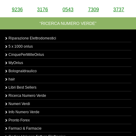
9236
3176
0543
7309
3737
“RICERCA NUMERO VERDE”
Riparazione Elettrodomestici
5 x 1000 onlus
CinquePerMilleOnlus
MyOnlus
BolognaIdraulico
hair
Libri Best Sellers
Ricerca Numero Verde
Numeri Verdi
Info Numero Verde
Pronto Forex
Farmaci & Farmacie