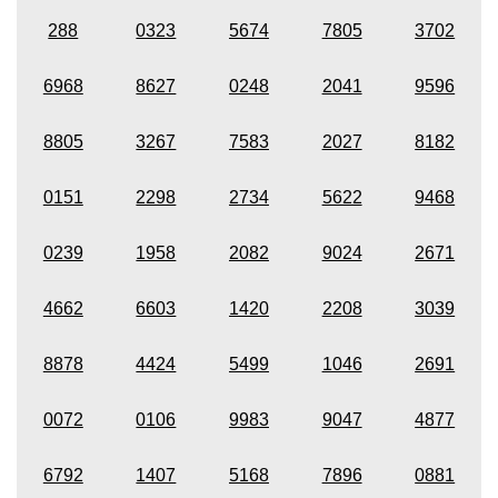
288
0323
5674
7805
3702
6968
8627
0248
2041
9596
8805
3267
7583
2027
8182
0151
2298
2734
5622
9468
0239
1958
2082
9024
2671
4662
6603
1420
2208
3039
8878
4424
5499
1046
2691
0072
0106
9983
9047
4877
6792
1407
5168
7896
0881