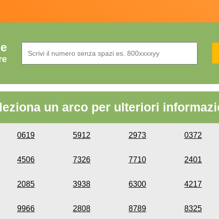
de
re
leziona un arco per ulteriori informazi
0619
5912
2973
0372
4506
7326
7710
2401
2085
3938
6300
4217
9966
2808
8789
8325