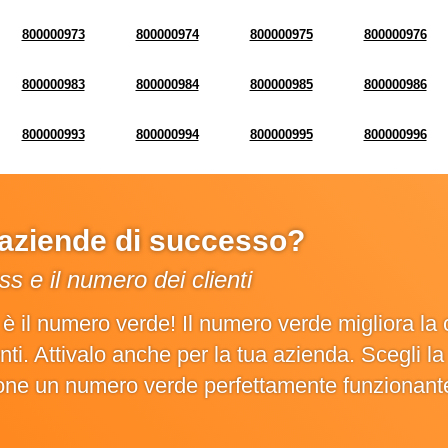
800000973
800000974
800000975
800000976
800000983
800000984
800000985
800000986
800000993
800000994
800000995
800000996
e aziende di successo?
s e il numero dei clienti
o è il numero verde! Il numero verde migliora 
ienti. Attivalo anche per la tua azienda. Scegli 
ione un numero verde perfettamente funzionant