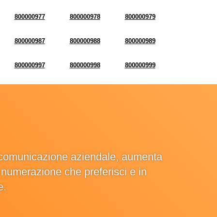
800000977
800000978
800000979
800000987
800000988
800000989
800000997
800000998
800000999
la comunicazione aziendale, aumenta
la numerazione che preferisci e in
e.