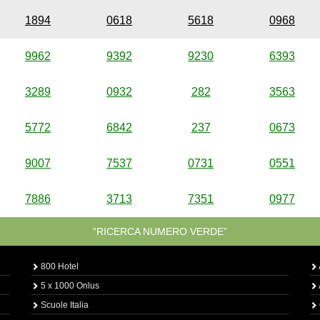
1894
0618
5618
0968
9962
9392
9230
6393
3289
0932
282
3563
5772
6842
237
0673
9007
7537
0731
0551
7886
3713
7351
0977
“RICERCA NUMERO VERDE”
800 Hotel
5 x 1000 Onlus
Scuole Italia