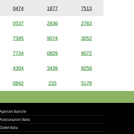
0474
1877
7513
0537
2936
2763
7395
9074
3052
7734
0829
9072
4304
3439
9258
0842
233
5178
Agenzie Banche
Assicurazioni Italia
Outlet Italia