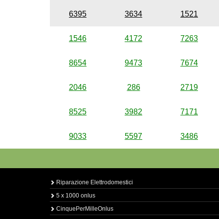
6395
3634
1521
1546
4172
7263
8654
9473
7674
2046
286
2719
8525
3982
7171
9033
5597
3486
Riparazione Elettrodomestici
5 x 1000 onlus
CinquePerMilleOnlus