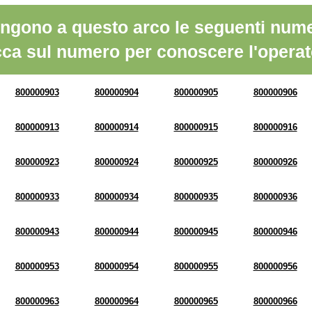
ngono a questo arco le seguenti nume
cca sul numero per conoscere l'operat
800000903
800000904
800000905
800000906
800000913
800000914
800000915
800000916
800000923
800000924
800000925
800000926
800000933
800000934
800000935
800000936
800000943
800000944
800000945
800000946
800000953
800000954
800000955
800000956
800000963
800000964
800000965
800000966