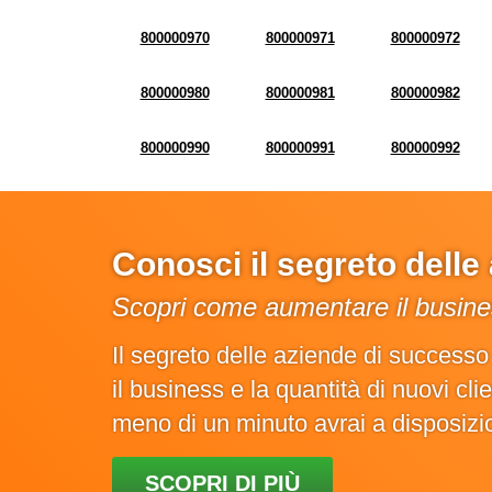
800000970
800000971
800000972
800000980
800000981
800000982
800000990
800000991
800000992
Conosci il segreto dell
Scopri come aumentare il busines
Il segreto delle aziende di success
il business e la quantità di nuovi cl
meno di un minuto avrai a disposiz
SCOPRI DI PIÙ