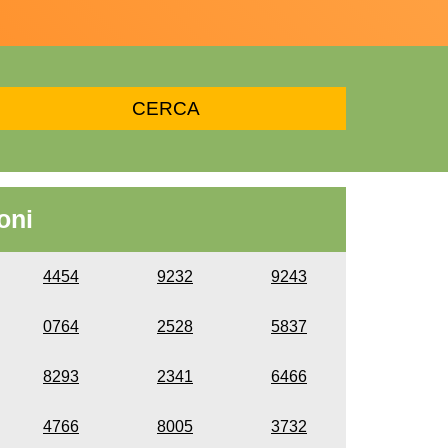
oni
4454
9232
9243
0764
2528
5837
8293
2341
6466
4766
8005
3732