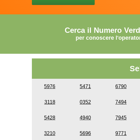
Cerca il Numero Ver
per conoscere l'operato
Se
5976
5471
6790
3118
0352
7494
5428
4940
7945
3210
5696
9771