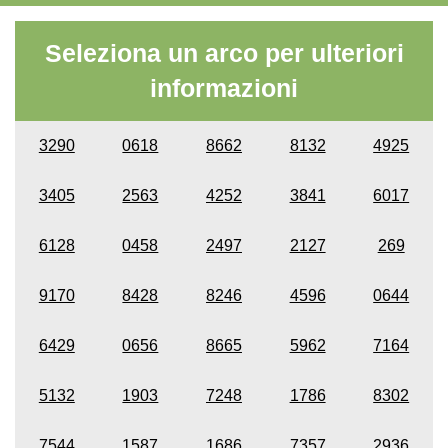
Seleziona un arco per ulteriori
informazioni
3290
0618
8662
8132
4925
3405
2563
4252
3841
6017
6128
0458
2497
2127
269
9170
8428
8246
4596
0644
6429
0656
8665
5962
7164
5132
1903
7248
1786
8302
7544
1587
1686
7357
2936