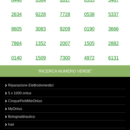
2634
9228
7728
0538
5337
8605
3083
9209
0190
3666
7864
1352
2007
1505
2882
0140
1509
7300
4972
6131
“RICERCA NUMERO VERDE”
Riparazione Elettrodomestici
5 x 1000 onlus
CinquePerMilleOnlus
MyOnlus
BolognaIdraulico
hair