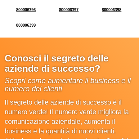
800006396
800006397
800006398
800006399
Conosci il segreto delle
aziende di successo?
Scopri come aumentare il business e il
numero dei clienti
Il segreto delle aziende di successo è il
numero verde! Il numero verde migliora la
comunicazione aziendale, aumenta il
business e la quantità di nuovi clienti.