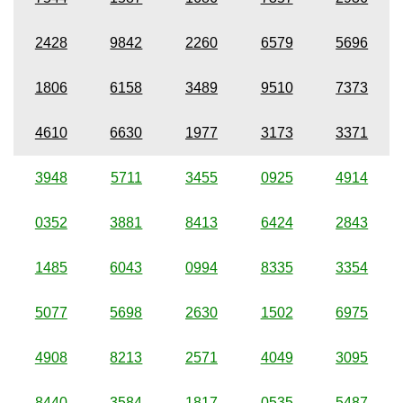
2428
9842
2260
6579
5696
1806
6158
3489
9510
7373
4610
6630
1977
3173
3371
3948
5711
3455
0925
4914
0352
3881
8413
6424
2843
1485
6043
0994
8335
3354
5077
5698
2630
1502
6975
4908
8213
2571
4049
3095
8440
3584
1817
0535
5487