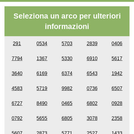
Seleziona un arco per ulteriori
informazioni
291
0534
5703
2839
0406
7794
1367
5330
6910
5617
3640
6169
6374
6543
1942
4583
5719
9982
0736
6507
6727
8490
0465
6802
0928
0792
5655
6805
3078
2358
5607
2873
5771
2527
1433