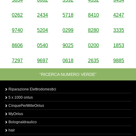
0262
2434
5718
8410
4247
9740
5204
0299
8280
3335
8606
0540
9025
0200
1853
7297
9697
0618
2635
9885
“RICERCA NUMERO VERDE”
Riparazione Elettrodomestici
5 x 1000 onlus
CinquePerMilleOnlus
MyOnlus
BolognaIdraulico
hair