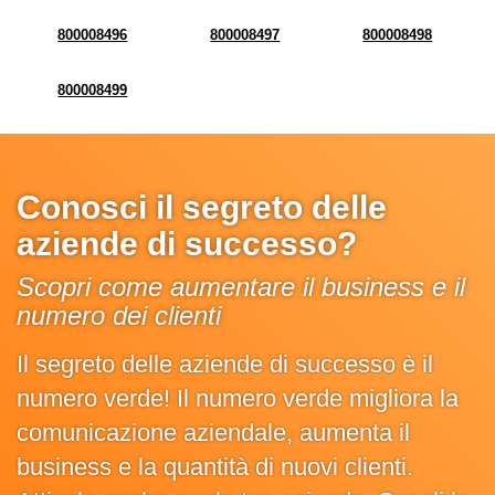
800008496
800008497
800008498
800008499
Conosci il segreto delle
aziende di successo?
Scopri come aumentare il business e il
numero dei clienti
Il segreto delle aziende di successo è il
numero verde! Il numero verde migliora la
comunicazione aziendale, aumenta il
business e la quantità di nuovi clienti.