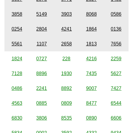
3858
5149
3903
8068
0586
0254
2804
4241
1864
0136
5561
1107
2658
1813
7656
1824
0727
228
4216
2259
7128
8896
1930
7435
5627
0486
2241
8892
9007
7427
4563
0885
0809
8477
6544
6830
3806
8535
0890
6606
5834
0002
3592
4332
9434