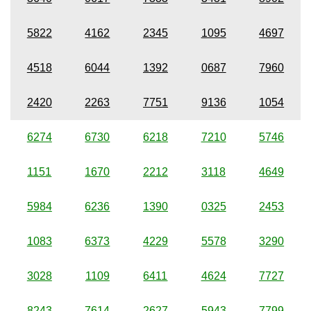
5822
4162
2345
1095
4697
4518
6044
1392
0687
7960
2420
2263
7751
9136
1054
6274
6730
6218
7210
5746
1151
1670
2212
3118
4649
5984
6236
1390
0325
2453
1083
6373
4229
5578
3290
3028
1109
6411
4624
7727
8243
7614
2627
5943
7799