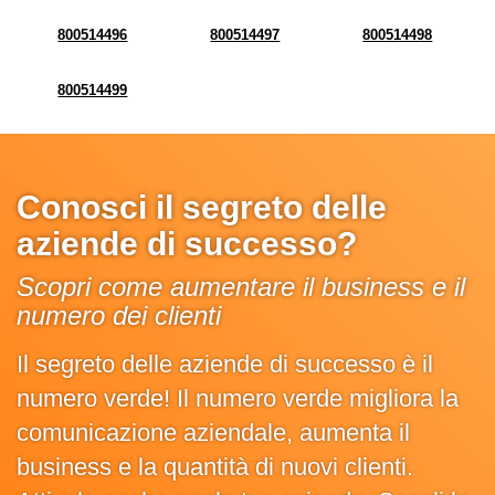
800514496
800514497
800514498
800514499
Conosci il segreto delle
aziende di successo?
Scopri come aumentare il business e il
numero dei clienti
Il segreto delle aziende di successo è il
numero verde! Il numero verde migliora la
comunicazione aziendale, aumenta il
business e la quantità di nuovi clienti.