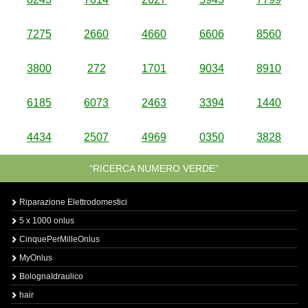
7275
2660
4660
6606
8560
3800
272
1701
9034
8910
6185
6073
2463
3394
1440
4434
2507
4969
0350
3828
“RICERCA NUMERO VERDE”
Riparazione Elettrodomestici
5 x 1000 onlus
CinquePerMilleOnlus
MyOnlus
BolognaIdraulico
hair