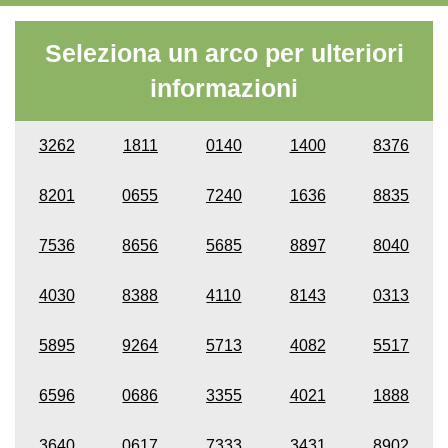
Seleziona un arco per ulteriori
informazioni
3262
1811
0140
1400
8376
8201
0655
7240
1636
8835
7536
8656
5685
8897
8040
4030
8388
4110
8143
0313
5895
9264
5713
4082
5517
6596
0686
3355
4021
1888
3640
0617
7333
3431
8902