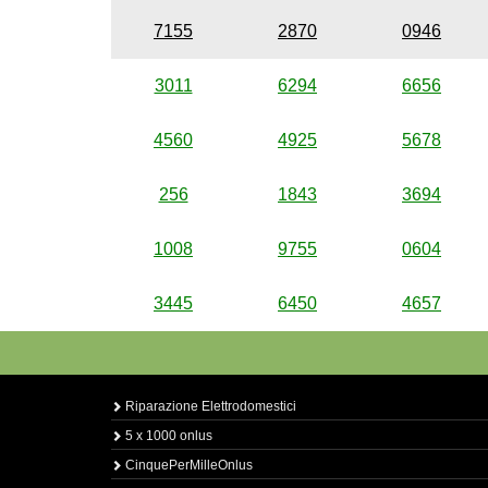
7155
2870
0946
3011
6294
6656
4560
4925
5678
256
1843
3694
1008
9755
0604
3445
6450
4657
Riparazione Elettrodomestici
5 x 1000 onlus
CinquePerMilleOnlus