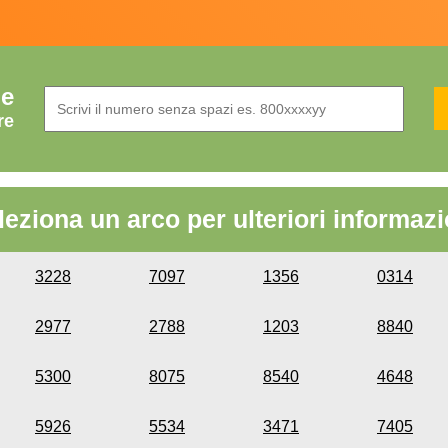
de
re
leziona un arco per ulteriori informazi
3228
7097
1356
0314
2977
2788
1203
8840
5300
8075
8540
4648
5926
5534
3471
7405