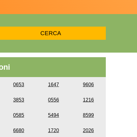
oni
0653
1647
9606
3853
0556
1216
0585
5494
8599
6680
1720
2026