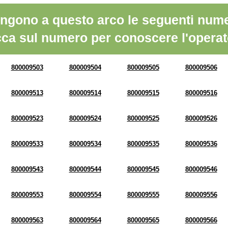
ngono a questo arco le seguenti nume
cca sul numero per conoscere l'operat
800009503
800009504
800009505
800009506
800009513
800009514
800009515
800009516
800009523
800009524
800009525
800009526
800009533
800009534
800009535
800009536
800009543
800009544
800009545
800009546
800009553
800009554
800009555
800009556
800009563
800009564
800009565
800009566