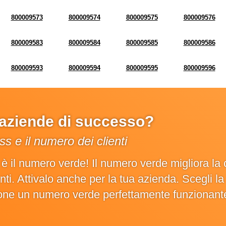
800009573
800009574
800009575
800009576
800009583
800009584
800009585
800009586
800009593
800009594
800009595
800009596
e aziende di successo?
s e il numero dei clienti
o è il numero verde! Il numero verde migliora 
ienti. Attivalo anche per la tua azienda. Scegli 
ione un numero verde perfettamente funzionant