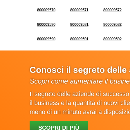
800009570
800009571
800009572
800009580
800009581
800009582
800009590
800009591
800009592
Conosci il segreto dell
Scopri come aumentare il busines
Il segreto delle aziende di success
il business e la quantità di nuovi cl
meno di un minuto avrai a disposiz
SCOPRI DI PIÙ