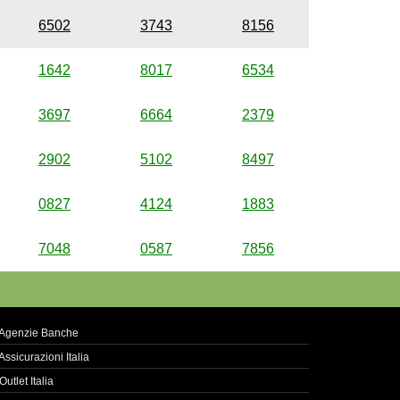
6502
3743
8156
1642
8017
6534
3697
6664
2379
2902
5102
8497
0827
4124
1883
7048
0587
7856
Agenzie Banche
Assicurazioni Italia
Outlet Italia