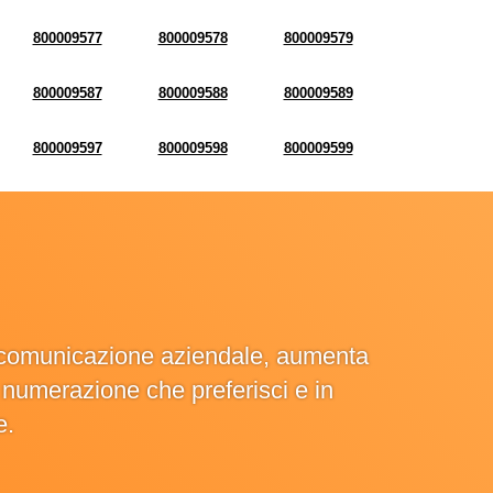
800009577
800009578
800009579
800009587
800009588
800009589
800009597
800009598
800009599
la comunicazione aziendale, aumenta
la numerazione che preferisci e in
e.