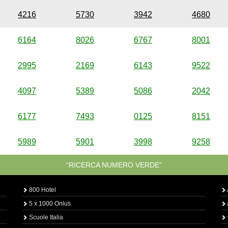
4216
5730
3942
4680
6164
8026
6767
8001
2995
2169
6143
9522
4097
5389
5086
2042
6177
7493
0125
8151
5989
5901
3998
9258
“RICERCA NUMERO VERDE”
800 Hotel
5 x 1000 Onlus
Scuole Italia