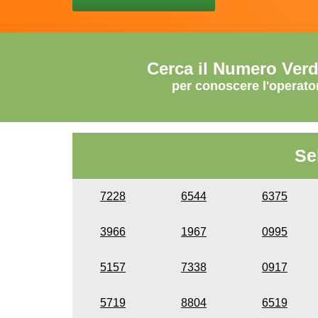
Cerca il Numero Ver
per conoscere l'operato
Se
7228
6544
6375
3966
1967
0995
5157
7338
0917
5719
8804
6519