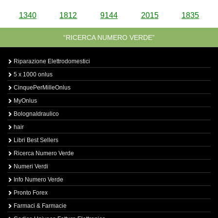
1340
1812
9144
2015
1835
“RICERCA NUMERO VERDE”
Riparazione Elettrodomestici
5 x 1000 onlus
CinquePerMilleOnlus
MyOnlus
BolognaIdraulico
hair
Libri Best Sellers
Ricerca Numero Verde
Numeri Verdi
Info Numero Verde
Pronto Forex
Farmaci & Farmacie