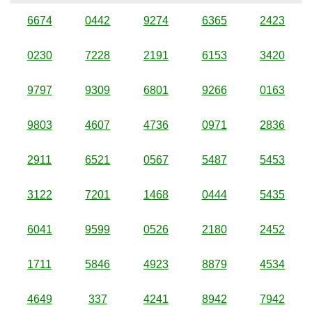
6674
0442
9274
6365
2423
0230
7228
2191
6153
3420
9797
9309
6801
9266
0163
9803
4607
4736
0971
2836
2911
6521
0567
5487
5453
3122
7201
1468
0444
5435
6041
9599
0526
2180
2452
1711
5846
4923
8879
4534
4649
337
4241
8942
7942