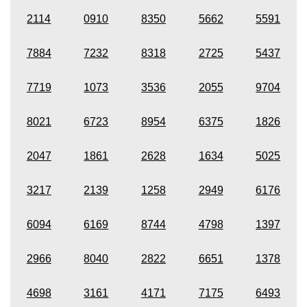
2114
0910
8350
5662
5591
7884
7232
8318
2725
5437
7719
1073
3536
2055
9704
8021
6723
8954
6375
1826
2047
1861
2628
1634
5025
3217
2139
1258
2949
6176
6094
6169
8744
4798
1397
2966
8040
2822
6651
1378
4698
3161
4171
7175
6493