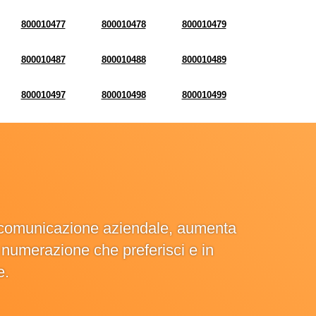
800010477
800010478
800010479
800010487
800010488
800010489
800010497
800010498
800010499
la comunicazione aziendale, aumenta
la numerazione che preferisci e in
e.