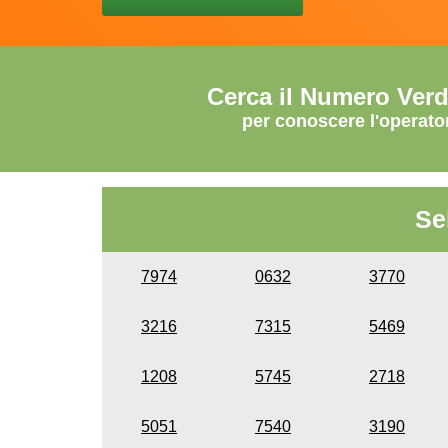
Cerca il Numero Ver
per conoscere l'operato
Se
7974
0632
3770
3216
7315
5469
1208
5745
2718
5051
7540
3190