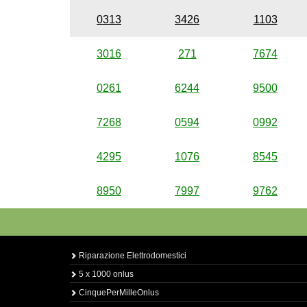
0313
3426
1103
3016
271
7674
0261
6244
9500
7268
0594
0992
4295
1076
8545
8950
7997
9762
Riparazione Elettrodomestici
5 x 1000 onlus
CinquePerMilleOnlus