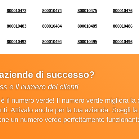
800010473
800010474
800010475
800010476
800010483
800010484
800010485
800010486
800010493
800010494
800010495
800010496
e aziende di successo?
s e il numero dei clienti
o è il numero verde! Il numero verde migliora 
ienti. Attivalo anche per la tua azienda. Scegli 
ione un numero verde perfettamente funzionant