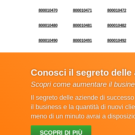
800010470
800010471
800010472
800010480
800010481
800010482
800010490
800010491
800010492
Conosci il segreto dell
Scopri come aumentare il busines
Il segreto delle aziende di success
il business e la quantità di nuovi cl
meno di un minuto avrai a disposiz
SCOPRI DI PIÙ