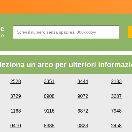
de
re
leziona un arco per ulteriori informazi
2528
3351
3444
2183
3729
8908
9072
3287
1168
9116
6872
7948
0410
8388
0823
2458