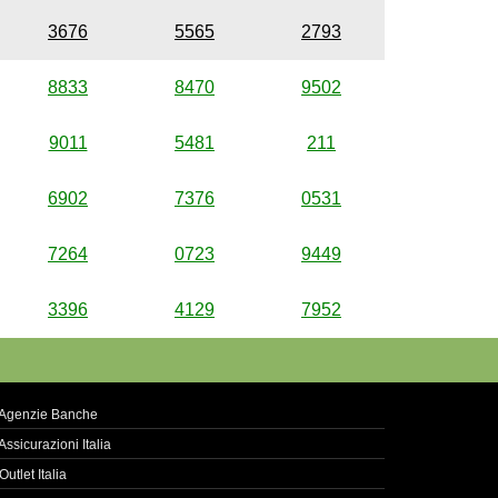
3676
5565
2793
8833
8470
9502
9011
5481
211
6902
7376
0531
7264
0723
9449
3396
4129
7952
Agenzie Banche
Assicurazioni Italia
Outlet Italia