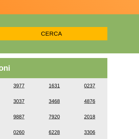
oni
3977
1631
0237
3037
3468
4876
9887
7920
2018
0260
6228
3306