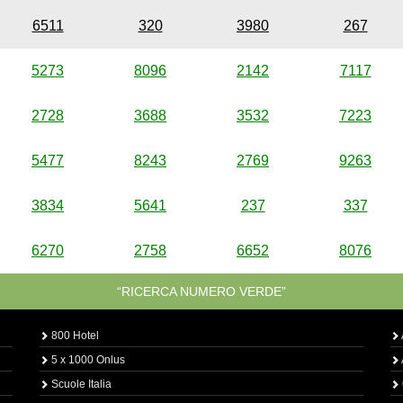
6511
320
3980
267
5273
8096
2142
7117
2728
3688
3532
7223
5477
8243
2769
9263
3834
5641
237
337
6270
2758
6652
8076
“RICERCA NUMERO VERDE”
800 Hotel
5 x 1000 Onlus
Scuole Italia