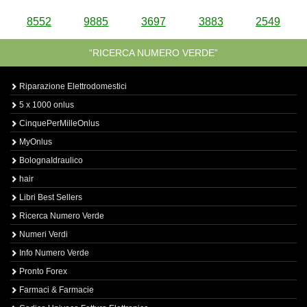
8552
9885
3697
3883
2549
“RICERCA NUMERO VERDE”
Riparazione Elettrodomestici
5 x 1000 onlus
CinquePerMilleOnlus
MyOnlus
BolognaIdraulico
hair
Libri Best Sellers
Ricerca Numero Verde
Numeri Verdi
Info Numero Verde
Pronto Forex
Farmaci & Farmacie