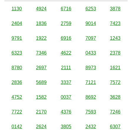
1130
4924
6716
6253
3878
2404
1836
2759
9014
7423
9791
1922
6916
7097
1243
6323
7346
4622
0433
2378
8780
2697
2111
8973
1621
2836
5689
3337
7121
7572
4752
1582
0037
8692
3628
7722
2170
4376
7593
7246
0142
2624
3805
2432
6307