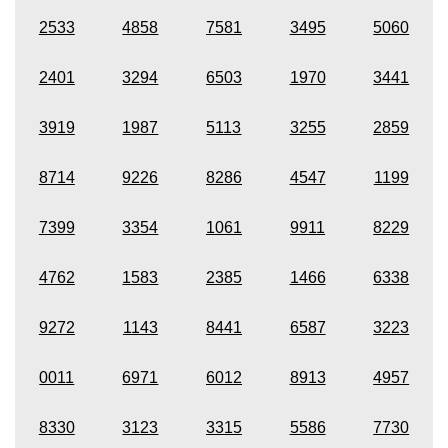
2533
4858
7581
3495
5060
2401
3294
6503
1970
3441
3919
1987
5113
3255
2859
8714
9226
8286
4547
1199
7399
3354
1061
9911
8229
4762
1583
2385
1466
6338
9272
1143
8441
6587
3223
0011
6971
6012
8913
4957
8330
3123
3315
5586
7730