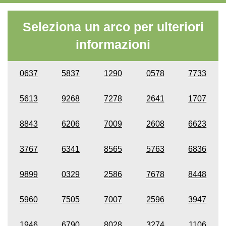
Seleziona un arco per ulteriori
informazioni
0637
5837
1290
0578
7733
5613
9268
7278
2641
1707
8843
6206
7009
2608
6623
3767
6341
8565
5763
6836
9899
0329
2586
7678
8448
5960
7505
7007
2596
3947
1946
6790
8028
3274
1106