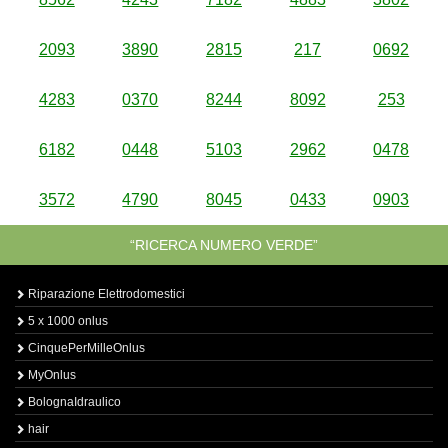
2093
3890
2815
217
0692
4283
0370
8244
8092
253
6182
0448
5103
2962
0478
3572
4790
8045
0433
0903
“RICERCA NUMERO VERDE”
Riparazione Elettrodomestici
5 x 1000 onlus
CinquePerMilleOnlus
MyOnlus
BolognaIdraulico
hair