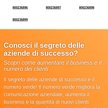
800236896
800236897
800236898
800236899
Conosci il segreto delle
aziende di successo?
Scopri come aumentare il business e il
numero dei clienti
Il segreto delle aziende di successo è il
numero verde! Il numero verde migliora la
comunicazione aziendale, aumenta il
business e la quantità di nuovi clienti.