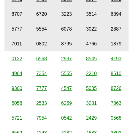
8707
6720
3223
3514
6894
5777
5554
6078
3022
2887
7011
0802
8795
4766
1879
0122
6568
2937
8545
4193
4964
7354
5555
2210
8510
9300
7777
4547
5035
8726
5058
2533
6259
3081
7363
5721
7954
0542
2429
0568
8562
4243
7182
4883
3802