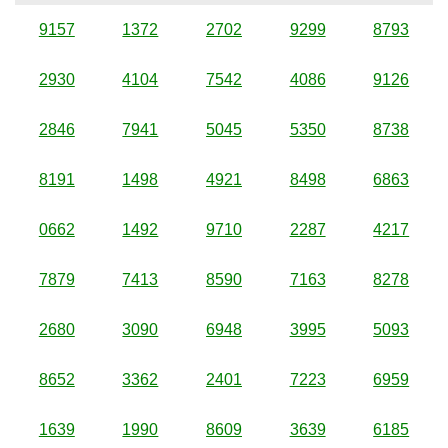
9157
1372
2702
9299
8793
2930
4104
7542
4086
9126
2846
7941
5045
5350
8738
8191
1498
4921
8498
6863
0662
1492
9710
2287
4217
7879
7413
8590
7163
8278
2680
3090
6948
3995
5093
8652
3362
2401
7223
6959
1639
1990
8609
3639
6185