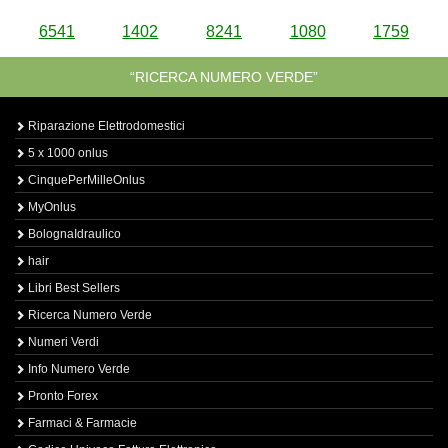
6541
1402
8241
1080
1759
“RICERCA NUMERO VERDE”
Riparazione Elettrodomestici
5 x 1000 onlus
CinquePerMilleOnlus
MyOnlus
BolognaIdraulico
hair
Libri Best Sellers
Ricerca Numero Verde
Numeri Verdi
Info Numero Verde
Pronto Forex
Farmaci & Farmacie