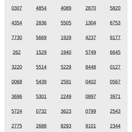
0307
4854
4089
2870
5820
4354
2836
5505
1304
6753
7730
5669
1929
4237
9177
262
1529
1940
5749
6645
3220
5514
5229
8448
0127
0068
5439
2591
0402
0567
3696
5301
2249
0897
3971
5724
0732
3623
0799
2543
2775
2688
8293
9101
2344