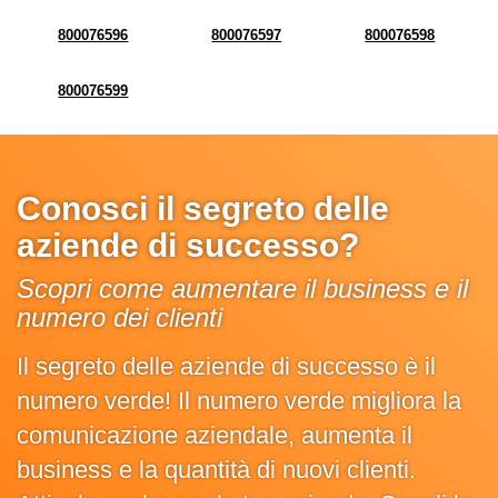
800076596
800076597
800076598
800076599
Conosci il segreto delle
aziende di successo?
Scopri come aumentare il business e il
numero dei clienti
Il segreto delle aziende di successo è il
numero verde! Il numero verde migliora la
comunicazione aziendale, aumenta il
business e la quantità di nuovi clienti.