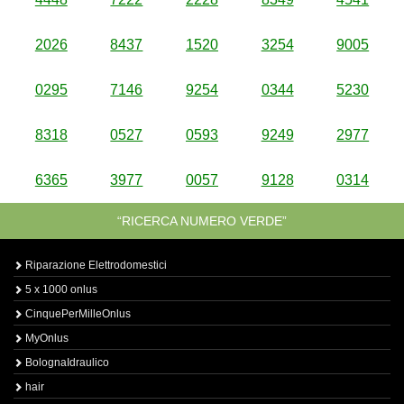
2026
8437
1520
3254
9005
0295
7146
9254
0344
5230
8318
0527
0593
9249
2977
6365
3977
0057
9128
0314
“RICERCA NUMERO VERDE”
Riparazione Elettrodomestici
5 x 1000 onlus
CinquePerMilleOnlus
MyOnlus
BolognaIdraulico
hair