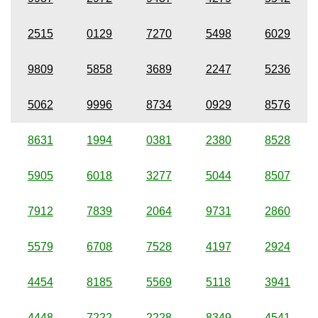
2515
0129
7270
5498
6029
9809
5858
3689
2247
5236
5062
9996
8734
0929
8576
8631
1994
0381
2380
8528
5905
6018
3277
5044
8507
7912
7839
2064
9731
2860
5579
6708
7528
4197
2924
4454
8185
5569
5118
3941
4448
7222
2228
8349
4541