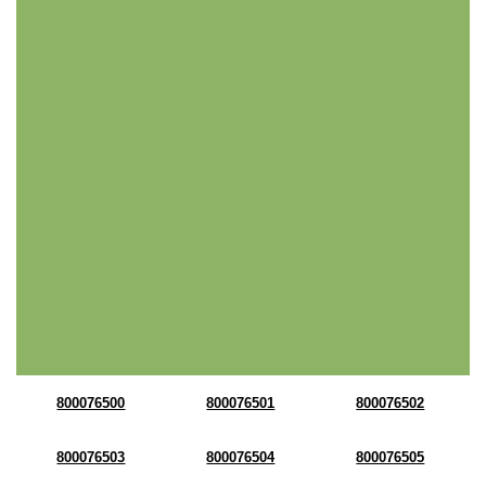
800076500
800076501
800076502
800076503
800076504
800076505