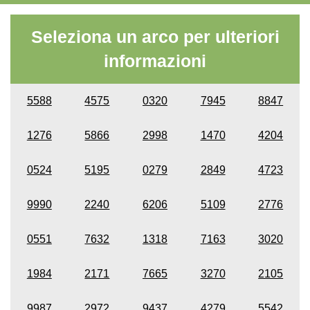
Seleziona un arco per ulteriori
informazioni
5588
4575
0320
7945
8847
1276
5866
2998
1470
4204
0524
5195
0279
2849
4723
9990
2240
6206
5109
2776
0551
7632
1318
7163
3020
1984
2171
7665
3270
2105
9987
2972
9437
4279
5542