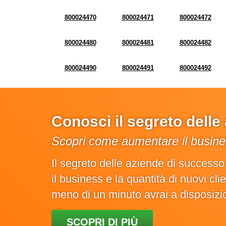
800024470
800024471
800024472
800024480
800024481
800024482
800024490
800024491
800024492
Conosci il segreto dell
Scopri come aumentare il busines
Il segreto delle aziende di success
il business e la quantità di nuovi cl
meno di un minuto avrai a disposiz
SCOPRI DI PIÙ