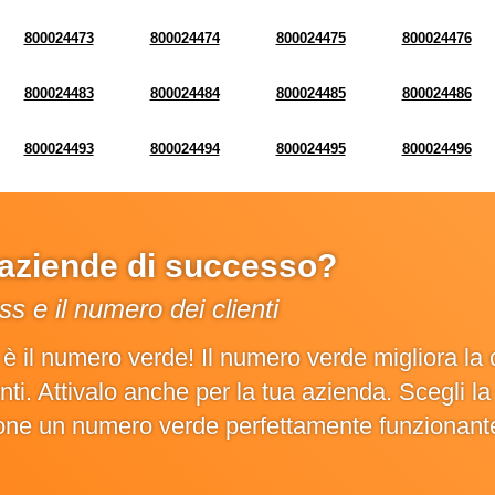
800024473
800024474
800024475
800024476
800024483
800024484
800024485
800024486
800024493
800024494
800024495
800024496
e aziende di successo?
s e il numero dei clienti
o è il numero verde! Il numero verde migliora 
ienti. Attivalo anche per la tua azienda. Scegli 
ione un numero verde perfettamente funzionant