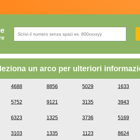
de
re
leziona un arco per ulteriori informazi
4688
8856
5029
1633
5752
9121
3135
3943
6323
1325
3736
5169
3103
1335
1123
8624