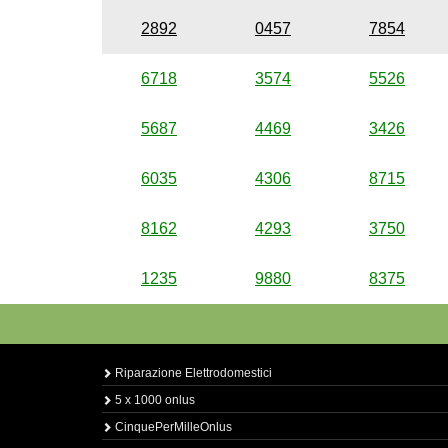
2892
0457
7854
6718
3574
5526
5687
4469
3426
6035
4306
8715
8162
4293
3750
1235
9880
8375
Riparazione Elettrodomestici
5 x 1000 onlus
CinquePerMilleOnlus