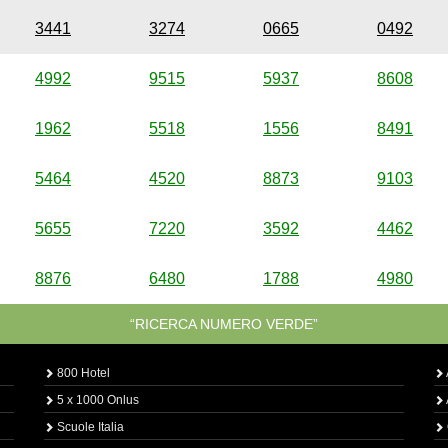
3441
3274
0665
0492
4992
9515
5937
8608
1962
5518
1556
8491
5464
4520
8873
9103
5655
7220
3592
4462
8876
6480
1788
4980
“RICERCA NUMERO VERDE”
800 Hotel
5 x 1000 Onlus
Scuole Italia