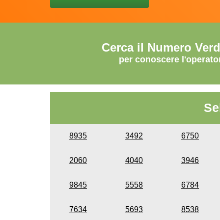
Cerca il Numero Ver
per conoscere l'operato
Se
8935
3492
6750
2060
4040
3946
9845
5558
6784
7634
5693
8538