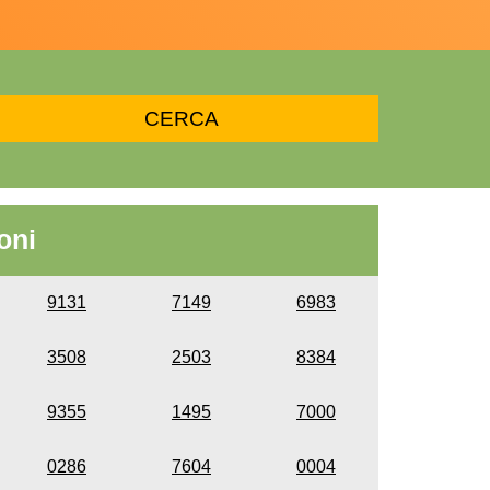
oni
9131
7149
6983
3508
2503
8384
9355
1495
7000
0286
7604
0004