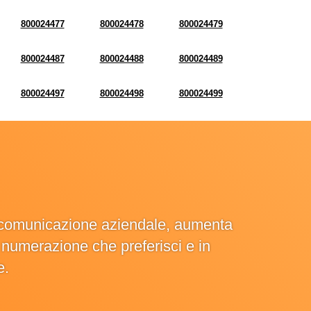
800024477
800024478
800024479
800024487
800024488
800024489
800024497
800024498
800024499
la comunicazione aziendale, aumenta
la numerazione che preferisci e in
e.