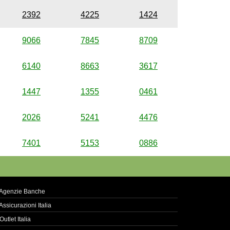
2392
4225
1424
9066
7845
8709
6140
8663
3617
1447
1355
0461
2026
5241
4476
7401
5153
0886
Agenzie Banche
Assicurazioni Italia
Outlet Italia