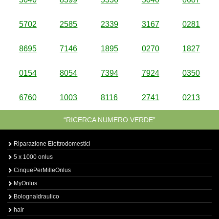
5702
2585
2339
3167
0281
8695
7146
1895
0270
1827
0154
8054
7394
7924
0350
6760
1003
8116
2741
0213
“RICERCA NUMERO VERDE”
Riparazione Elettrodomestici
5 x 1000 onlus
CinquePerMilleOnlus
MyOnlus
BolognaIdraulico
hair