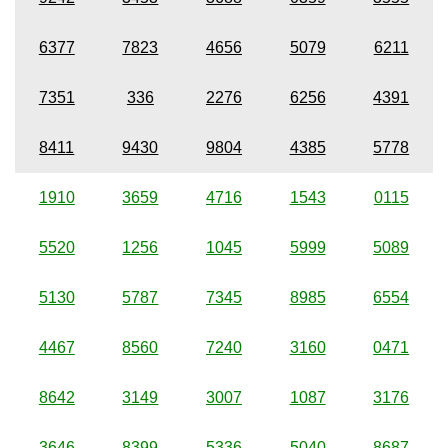
6377
7823
4656
5079
6211
7351
336
2276
6256
4391
8411
9430
9804
4385
5778
1910
3659
4716
1543
0115
5520
1256
1045
5999
5089
5130
5787
7345
8985
6554
4467
8560
7240
3160
0471
8642
3149
3007
1087
3176
3646
8399
5336
5040
8687