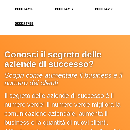
800024796
800024797
800024798
800024799
Conosci il segreto delle
aziende di successo?
Scopri come aumentare il business e il
numero dei clienti
Il segreto delle aziende di successo è il
numero verde! Il numero verde migliora la
comunicazione aziendale, aumenta il
business e la quantità di nuovi clienti.