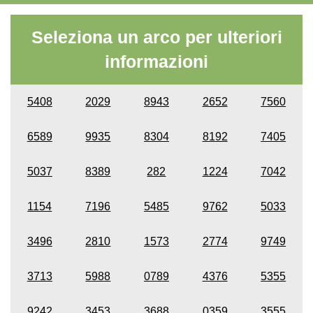
Seleziona un arco per ulteriori
informazioni
5408
2029
8943
2652
7560
6589
9935
8304
8192
7405
5037
8389
282
1224
7042
1154
7196
5485
9762
5033
3496
2810
1573
2774
9749
3713
5988
0789
4376
5355
9242
3453
3688
0359
3555