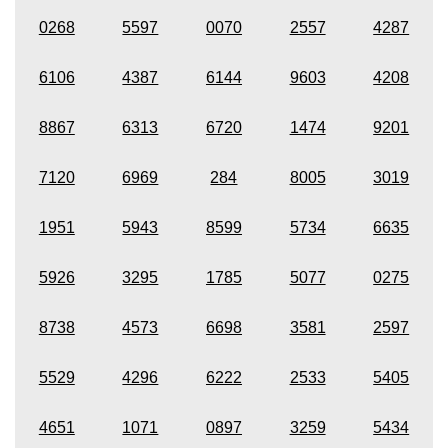
0268
5597
0070
2557
4287
6106
4387
6144
9603
4208
8867
6313
6720
1474
9201
7120
6969
284
8005
3019
1951
5943
8599
5734
6635
5926
3295
1785
5077
0275
8738
4573
6698
3581
2597
5529
4296
6222
2533
5405
4651
1071
0897
3259
5434