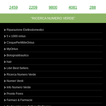
2459
2209
9800
4081
288
“RICERCA NUMERO VERDE”
Riparazione Elettrodomestici
5 x 1000 onlus
CinquePerMilleOnlus
MyOnlus
BolognaIdraulico
hair
Libri Best Sellers
Ricerca Numero Verde
Numeri Verdi
Info Numero Verde
Pronto Forex
Farmaci & Farmacie