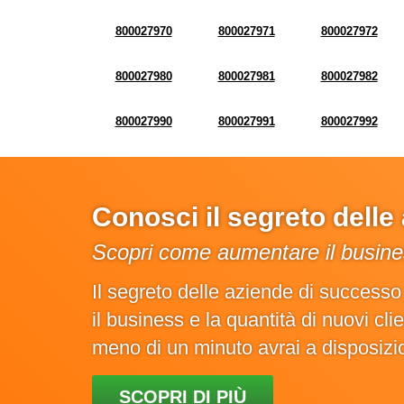
800027970
800027971
800027972
800027980
800027981
800027982
800027990
800027991
800027992
Conosci il segreto dell
Scopri come aumentare il busines
Il segreto delle aziende di success
il business e la quantità di nuovi cl
meno di un minuto avrai a disposiz
SCOPRI DI PIÙ