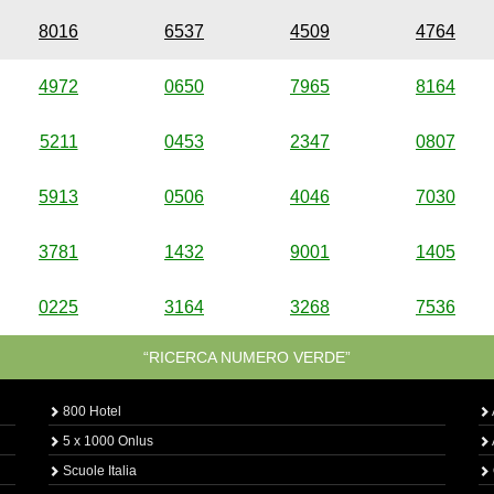
8016
6537
4509
4764
4972
0650
7965
8164
5211
0453
2347
0807
5913
0506
4046
7030
3781
1432
9001
1405
0225
3164
3268
7536
“RICERCA NUMERO VERDE”
800 Hotel
5 x 1000 Onlus
Scuole Italia