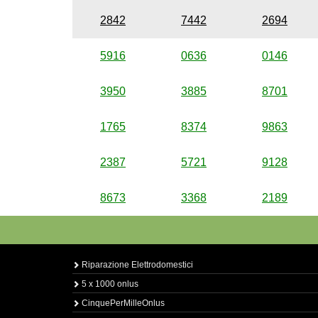
2842
7442
2694
5916
0636
0146
3950
3885
8701
1765
8374
9863
2387
5721
9128
8673
3368
2189
Riparazione Elettrodomestici
5 x 1000 onlus
CinquePerMilleOnlus