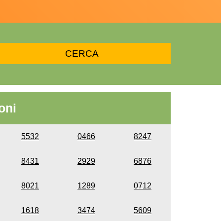
oni
5532
0466
8247
8431
2929
6876
8021
1289
0712
1618
3474
5609