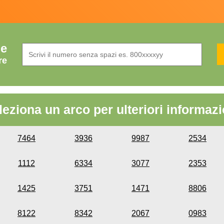
de
re
leziona un arco per ulteriori informazi
7464
3936
9987
2534
1112
6334
3077
2353
1425
3751
1471
8806
8122
8342
2067
0983