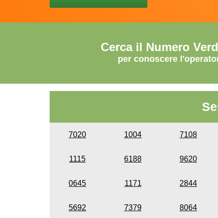
Cerca il Numero Ver
per conoscere l'operato
Se
7020
1004
7108
1115
6188
9620
0645
1171
2844
5692
7379
8064