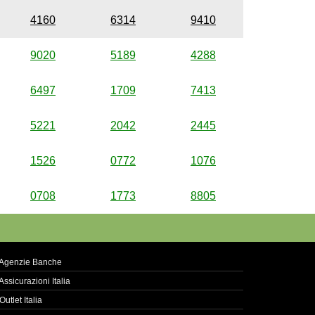
4160
6314
9410
9020
5189
4288
6497
1709
7413
5221
2042
2445
1526
0772
1076
0708
1773
8805
Agenzie Banche
Assicurazioni Italia
Outlet Italia