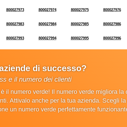
800027973
800027974
800027975
800027976
800027983
800027984
800027985
800027986
800027993
800027994
800027995
800027996
e aziende di successo?
s e il numero dei clienti
o è il numero verde! Il numero verde migliora 
ienti. Attivalo anche per la tua azienda. Scegli 
ione un numero verde perfettamente funzionant