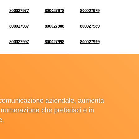
800027977
800027978
800027979
800027987
800027988
800027989
800027997
800027998
800027999
la comunicazione aziendale, aumenta
la numerazione che preferisci e in
e.