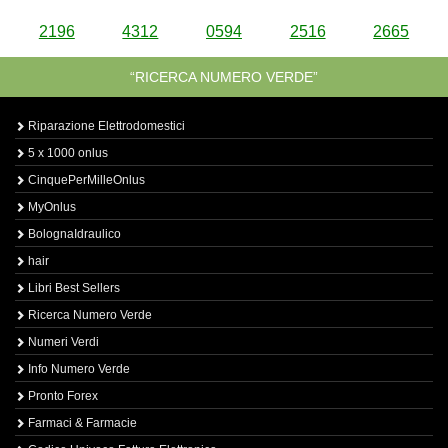
2196
4312
0594
2516
2665
“RICERCA NUMERO VERDE”
Riparazione Elettrodomestici
5 x 1000 onlus
CinquePerMilleOnlus
MyOnlus
BolognaIdraulico
hair
Libri Best Sellers
Ricerca Numero Verde
Numeri Verdi
Info Numero Verde
Pronto Forex
Farmaci & Farmacie