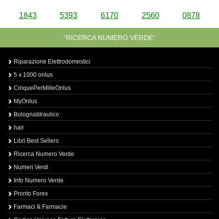
1843
5393
6170
2560
0878
“RICERCA NUMERO VERDE”
Riparazione Elettrodomestici
5 x 1000 onlus
CinquePerMilleOnlus
MyOnlus
BolognaIdraulico
hair
Libri Best Sellers
Ricerca Numero Verde
Numeri Verdi
Info Numero Verde
Pronto Forex
Farmaci & Farmacie