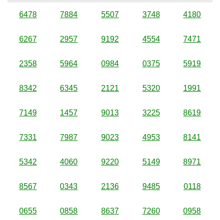
6478
7884
5507
3748
4180
6267
2957
9192
4554
7471
2358
5964
0984
0375
5919
8342
6345
2121
5320
1991
7149
1457
9013
3225
8619
7331
7987
9023
4953
8141
5342
4060
9220
5149
8971
8567
0343
2136
9485
0118
0655
0858
8637
7260
0958