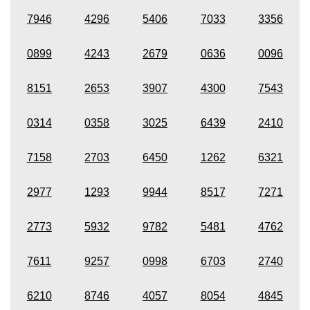
7946
4296
5406
7033
3356
0899
4243
2679
0636
0096
8151
2653
3907
4300
7543
0314
0358
3025
6439
2410
7158
2703
6450
1262
6321
2977
1293
9944
8517
7271
2773
5932
9782
5481
4762
7611
9257
0998
6703
2740
6210
8746
4057
8054
4845