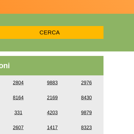
oni
2804
9883
2976
8164
2169
8430
331
4203
9879
2607
1417
8323