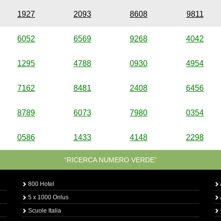
1927
2093
8608
9811
6052
6569
9268
4042
1295
4788
0930
4954
7162
8481
2408
6456
8789
6073
7980
0354
0586
1433
4148
2298
“RICERCA NUMERO VERDE”
800 Hotel
5 x 1000 Onlus
Scuole Italia