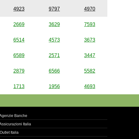
4923
9797
4970
2669
3629
7593
6514
4573
3673
6589
2571
3447
2879
6566
5582
1713
1956
4693
Agenzie Banche
Assicurazioni Italia
Outlet Italia