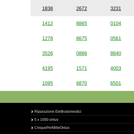
1838
2672
3231
1412
8865
0104
1278
8675
0561
3526
0866
8840
4195
1571
4003
1095
6870
6501
Riparazione Elettrodomestici
5 x 1000 onlus
CinquePerMilleOnlus