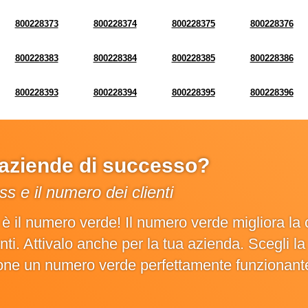
800228373
800228374
800228375
800228376
800228383
800228384
800228385
800228386
800228393
800228394
800228395
800228396
e aziende di successo?
s e il numero dei clienti
o è il numero verde! Il numero verde migliora 
ienti. Attivalo anche per la tua azienda. Scegli 
ione un numero verde perfettamente funzionant