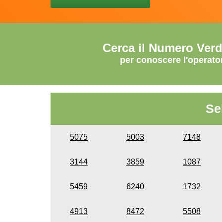
Cerca il Numero Ver
per conoscere l'operato
Se
5075
5003
7148
3144
3859
1087
5459
6240
1732
4913
8472
5508