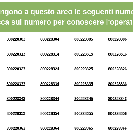
ngono a questo arco le seguenti nume
cca sul numero per conoscere l'operat
800228303
800228304
800228305
800228306
800228313
800228314
800228315
800228316
800228323
800228324
800228325
800228326
800228333
800228334
800228335
800228336
800228343
800228344
800228345
800228346
800228353
800228354
800228355
800228356
800228363
800228364
800228365
800228366