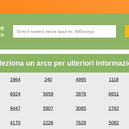
de
re
leziona un arco per ulteriori informazi
1964
240
4995
1118
6924
5659
3976
6651
9447
5907
3085
2792
4170
2226
7628
5082