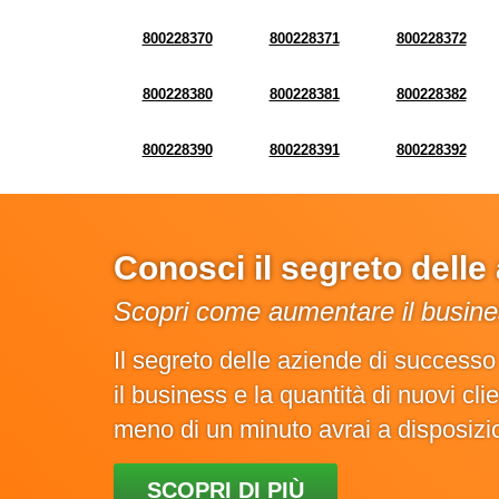
800228370
800228371
800228372
800228380
800228381
800228382
800228390
800228391
800228392
Conosci il segreto dell
Scopri come aumentare il busines
Il segreto delle aziende di success
il business e la quantità di nuovi cl
meno di un minuto avrai a disposiz
SCOPRI DI PIÙ