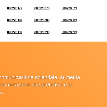
800228377
800228378
800228379
800228387
800228388
800228389
800228397
800228398
800228399
la comunicazione aziendale, aumenta
la numerazione che preferisci e in
e.