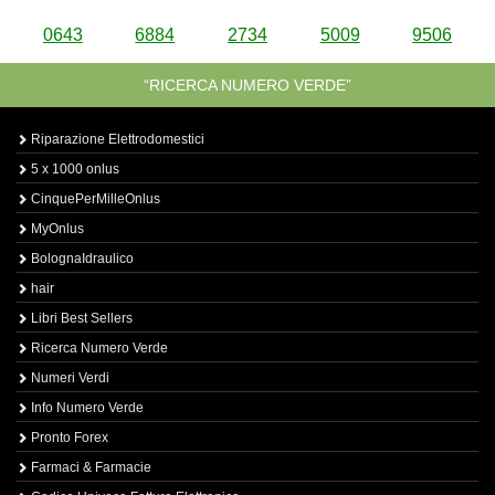
0643
6884
2734
5009
9506
“RICERCA NUMERO VERDE”
Riparazione Elettrodomestici
5 x 1000 onlus
CinquePerMilleOnlus
MyOnlus
BolognaIdraulico
hair
Libri Best Sellers
Ricerca Numero Verde
Numeri Verdi
Info Numero Verde
Pronto Forex
Farmaci & Farmacie