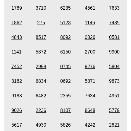
1789
3710
6235
4561
7633
1862
275
5123
1146
7485
4843
8517
8092
0826
0581
1141
5872
6150
2700
9900
7452
2998
0745
9276
5804
3182
6834
0692
5871
9873
9188
6482
2355
7634
4951
9026
2236
8107
8648
5779
5617
4930
5826
4242
2821