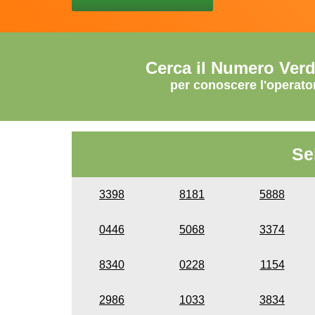
Cerca il Numero Ver
per conoscere l'operato
Se
3398
8181
5888
0446
5068
3374
8340
0228
1154
2986
1033
3834