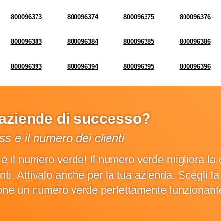
800096373
800096374
800096375
800096376
800096383
800096384
800096385
800096386
800096393
800096394
800096395
800096396
e aziende di successo?
s e il numero dei clienti
o è il numero verde! Il numero verde migliora 
ienti. Attivalo anche per la tua azienda. Scegli 
ione un numero verde perfettamente funzionant