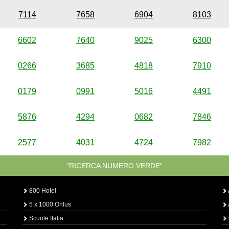
7114
7658
6904
8103
6602
7640
9025
6300
0266
3685
4818
7910
0179
0991
5016
4491
5876
4294
0682
7846
2577
4031
4724
7982
“RICERCA NUMERO VERDE”
800 Hotel
5 x 1000 Onlus
Scuole Italia