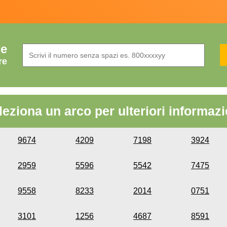
de
re
leziona un arco per ulteriori informazi
9674
4209
7198
3924
2959
5596
5542
7475
9558
8233
2014
0751
3101
1256
4687
8591