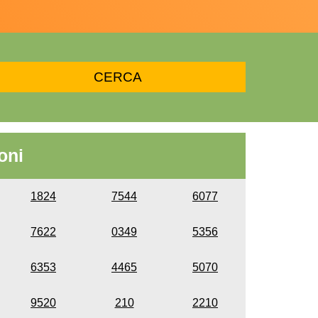
oni
1824
7544
6077
7622
0349
5356
6353
4465
5070
9520
210
2210