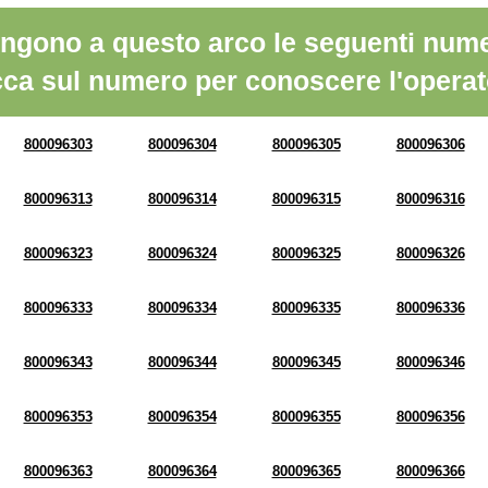
ngono a questo arco le seguenti nume
cca sul numero per conoscere l'operat
800096303
800096304
800096305
800096306
800096313
800096314
800096315
800096316
800096323
800096324
800096325
800096326
800096333
800096334
800096335
800096336
800096343
800096344
800096345
800096346
800096353
800096354
800096355
800096356
800096363
800096364
800096365
800096366