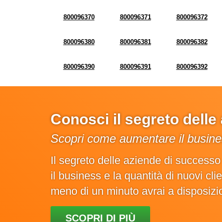
800096370
800096371
800096372
800096380
800096381
800096382
800096390
800096391
800096392
Conosci il segreto dell
Scopri come aumentare il busines
Il segreto delle aziende di success
il business e la quantità di nuovi cl
meno di un minuto avrai a disposiz
SCOPRI DI PIÙ