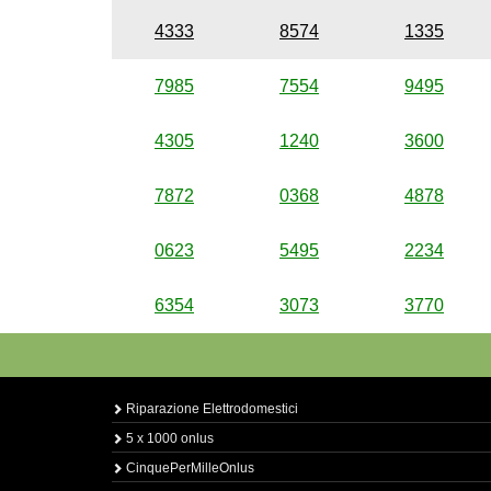
4333
8574
1335
7985
7554
9495
4305
1240
3600
7872
0368
4878
0623
5495
2234
6354
3073
3770
Riparazione Elettrodomestici
5 x 1000 onlus
CinquePerMilleOnlus