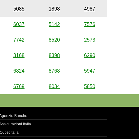
5085
1898
4987
6037
5142
7576
7742
8520
2573
3168
8398
6290
6824
8768
5947
6769
8034
5850
Agenzie Banche
Assicurazioni Italia
Outlet Italia