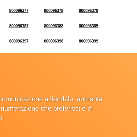
800096377
800096378
800096379
800096387
800096388
800096389
800096397
800096398
800096399
la comunicazione aziendale, aumenta
la numerazione che preferisci e in
e.