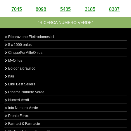
7045
8098
5435
3185
8387
“RICERCA NUMERO VERDE”
Riparazione Elettrodomestici
5 x 1000 onlus
CinquePerMilleOnlus
MyOnlus
BolognaIdraulico
hair
Libri Best Sellers
Ricerca Numero Verde
Numeri Verdi
Info Numero Verde
Pronto Forex
Farmaci & Farmacie