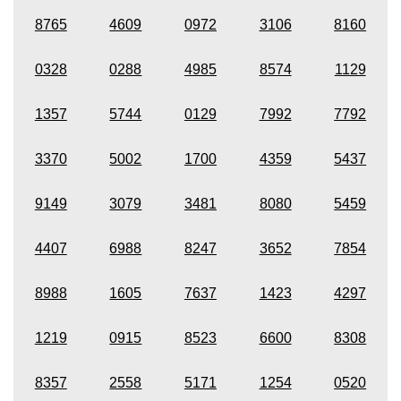
8765
4609
0972
3106
8160
0328
0288
4985
8574
1129
1357
5744
0129
7992
7792
3370
5002
1700
4359
5437
9149
3079
3481
8080
5459
4407
6988
8247
3652
7854
8988
1605
7637
1423
4297
1219
0915
8523
6600
8308
8357
2558
5171
1254
0520