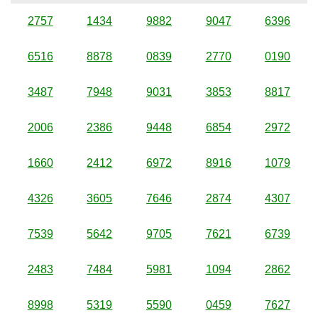
2757
1434
9882
9047
6396
6516
8878
0839
2770
0190
3487
7948
9031
3853
8817
2006
2386
9448
6854
2972
1660
2412
6972
8916
1079
4326
3605
7646
2874
4307
7539
5642
9705
7621
6739
2483
7484
5981
1094
2862
8998
5319
5590
0459
7627