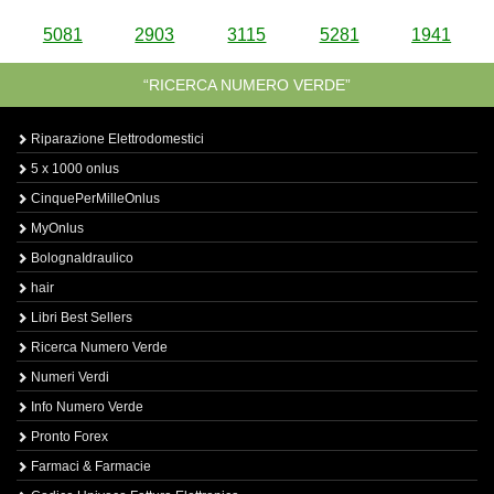
5081
2903
3115
5281
1941
“RICERCA NUMERO VERDE”
Riparazione Elettrodomestici
5 x 1000 onlus
CinquePerMilleOnlus
MyOnlus
BolognaIdraulico
hair
Libri Best Sellers
Ricerca Numero Verde
Numeri Verdi
Info Numero Verde
Pronto Forex
Farmaci & Farmacie