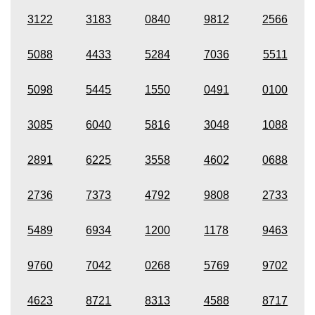
3122
3183
0840
9812
2566
5088
4433
5284
7036
5511
5098
5445
1550
0491
0100
3085
6040
5816
3048
1088
2891
6225
3558
4602
0688
2736
7373
4792
9808
2733
5489
6934
1200
1178
9463
9760
7042
0268
5769
9702
4623
8721
8313
4588
8717