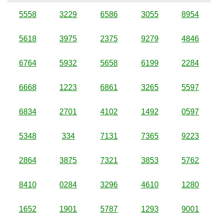
5558
3229
6586
3055
8954
5618
3975
2375
9279
4846
6764
5932
5658
6199
2284
6668
1223
6861
3265
5597
6834
2701
4102
1492
0597
5348
334
7131
7365
9223
2864
3875
7321
3853
5762
8410
0284
3296
4610
1280
1652
1901
5787
1293
9001