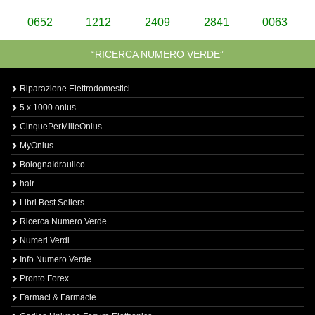
0652
1212
2409
2841
0063
“RICERCA NUMERO VERDE”
Riparazione Elettrodomestici
5 x 1000 onlus
CinquePerMilleOnlus
MyOnlus
BolognaIdraulico
hair
Libri Best Sellers
Ricerca Numero Verde
Numeri Verdi
Info Numero Verde
Pronto Forex
Farmaci & Farmacie