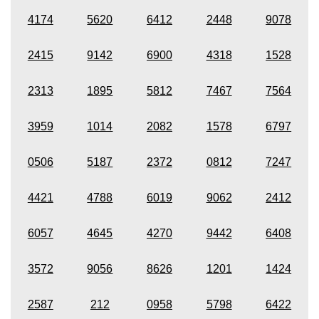
4174
5620
6412
2448
9078
2415
9142
6900
4318
1528
2313
1895
5812
7467
7564
3959
1014
2082
1578
6797
0506
5187
2372
0812
7247
4421
4788
6019
9062
2412
6057
4645
4270
9442
6408
3572
9056
8626
1201
1424
2587
212
0958
5798
6422