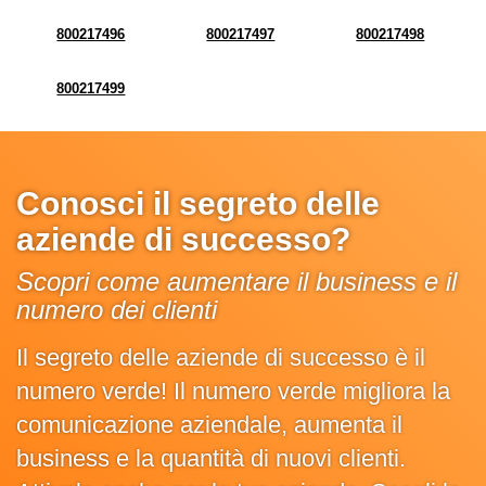
800217496
800217497
800217498
800217499
Conosci il segreto delle
aziende di successo?
Scopri come aumentare il business e il
numero dei clienti
Il segreto delle aziende di successo è il
numero verde! Il numero verde migliora la
comunicazione aziendale, aumenta il
business e la quantità di nuovi clienti.