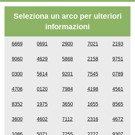
Seleziona un arco per ulteriori
informazioni
6669
0691
2900
7021
2193
9060
4629
5868
2158
9751
0300
5614
9201
7545
0789
4706
0120
7984
4198
4561
8352
1975
3650
1655
8565
3600
4602
7112
2316
4672
1086
5071
7255
2727
9307