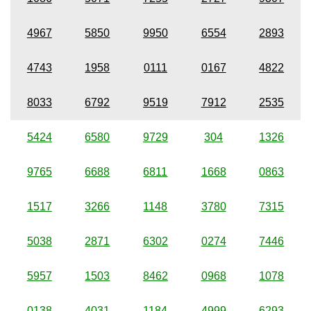
4967
5850
9950
6554
2893
4743
1958
0111
0167
4822
8033
6792
9519
7912
2535
5424
6580
9729
304
1326
9765
6688
6811
1668
0863
1517
3266
1148
3780
7315
5038
2871
6302
0274
7446
5957
1503
8462
0968
1078
0138
4031
1184
4999
6293