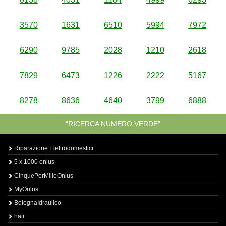
3570
1631
6510
5994
7972
6290
9785
2028
1210
2618
7829
6473
1226
2222
5167
8278
8636
4640
3799
6888
“RICERCA NUMERO VERDE”
Riparazione Elettrodomestici
5 x 1000 onlus
CinquePerMilleOnlus
MyOnlus
BolognaIdraulico
hair