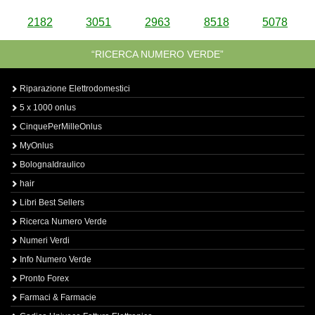
2182
3051
2963
8518
5078
“RICERCA NUMERO VERDE”
Riparazione Elettrodomestici
5 x 1000 onlus
CinquePerMilleOnlus
MyOnlus
BolognaIdraulico
hair
Libri Best Sellers
Ricerca Numero Verde
Numeri Verdi
Info Numero Verde
Pronto Forex
Farmaci & Farmacie