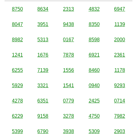
8750
8634
2313
4832
6947
8047
3951
9438
8350
1139
8982
5313
0167
8598
2000
1241
1676
7878
6921
2361
6255
7139
1556
8460
1178
5929
3321
1541
0940
9293
4278
6351
0779
2425
0714
6229
9158
3278
4750
7982
5399
6790
3938
5309
2903