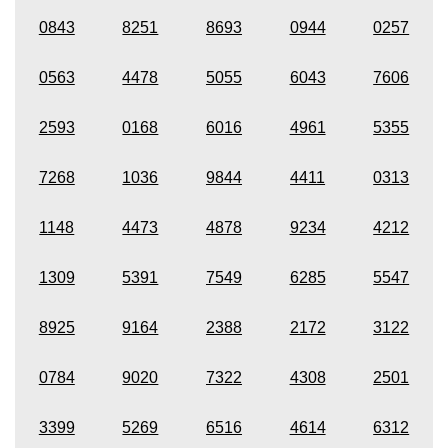
0843
8251
8693
0944
0257
0563
4478
5055
6043
7606
2593
0168
6016
4961
5355
7268
1036
9844
4411
0313
1148
4473
4878
9234
4212
1309
5391
7549
6285
5547
8925
9164
2388
2172
3122
0784
9020
7322
4308
2501
3399
5269
6516
4614
6312