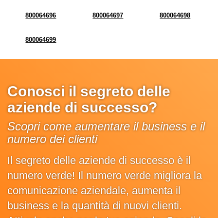
800064696
800064697
800064698
800064699
Conosci il segreto delle
aziende di successo?
Scopri come aumentare il business e il
numero dei clienti
Il segreto delle aziende di successo è il
numero verde! Il numero verde migliora la
comunicazione aziendale, aumenta il
business e la quantità di nuovi clienti.