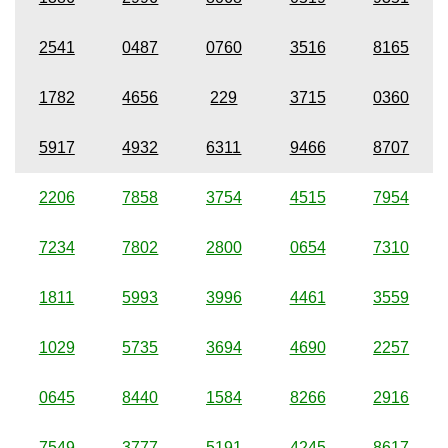
2541
0487
0760
3516
8165
1782
4656
229
3715
0360
5917
4932
6311
9466
8707
2206
7858
3754
4515
7954
7234
7802
2800
0654
7310
1811
5993
3996
4461
3559
1029
5735
3694
4690
2257
0645
8440
1584
8266
2916
7549
3777
5191
4245
8617