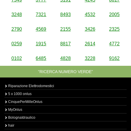
3248
7321
8493
4532
2005
2790
4569
2155
3426
2325
0259
1915
8817
2614
4772
0102
6485
4828
3228
9162
“RICERCA NUMERO VERDE”
Riparazione Elettrodomestici
5 x 1000 onlus
CinquePerMilleOnlus
MyOnlus
BolognaIdraulico
hair