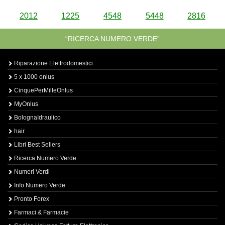
2012
1225
4548
5448
2816
“RICERCA NUMERO VERDE”
Riparazione Elettrodomestici
5 x 1000 onlus
CinquePerMilleOnlus
MyOnlus
BolognaIdraulico
hair
Libri Best Sellers
Ricerca Numero Verde
Numeri Verdi
Info Numero Verde
Pronto Forex
Farmaci & Farmacie