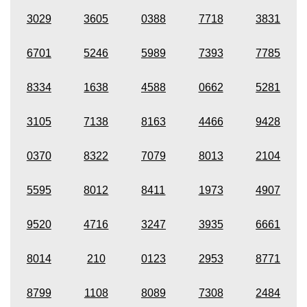
3029
3605
0388
7718
3831
6701
5246
5989
7393
7785
8334
1638
4588
0662
5281
3105
7138
8163
4466
9428
0370
8322
7079
8013
2104
5595
8012
8411
1973
4907
9520
4716
3247
3935
6661
8014
210
0123
2953
8771
8799
1108
8089
7308
2484