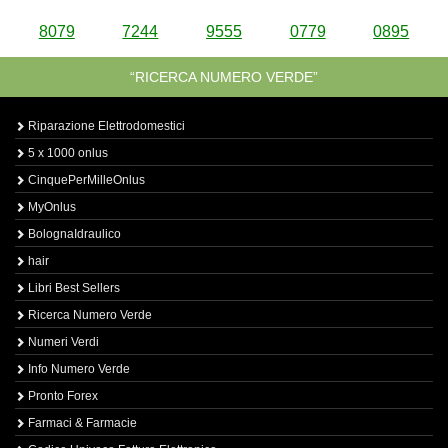
8079
7244
9555
0779
0895
“RICERCA NUMERO VERDE”
Riparazione Elettrodomestici
5 x 1000 onlus
CinquePerMilleOnlus
MyOnlus
BolognaIdraulico
hair
Libri Best Sellers
Ricerca Numero Verde
Numeri Verdi
Info Numero Verde
Pronto Forex
Farmaci & Farmacie