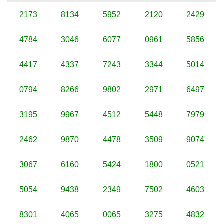
2173
8134
5952
2120
2429
4784
3046
6077
0961
5856
4417
4337
7243
3344
5014
0794
8266
9802
2971
6497
3195
9967
4512
5448
7979
2462
9870
4478
3509
9074
3067
6160
5424
1800
0521
5054
9438
2349
7502
4603
8301
4065
0065
3275
4832