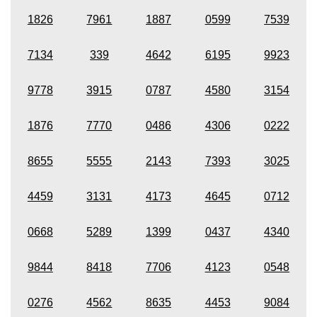
1826
7961
1887
0599
7539
7134
339
4642
6195
9923
9778
3915
0787
4580
3154
1876
7770
0486
4306
0222
8655
5555
2143
7393
3025
4459
3131
4173
4645
0712
0668
5289
1399
0437
4340
9844
8418
7706
4123
0548
0276
4562
8635
4453
9084