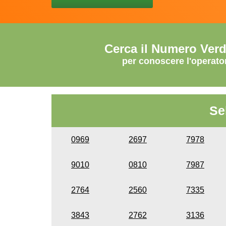
Cerca il Numero Ver
per conoscere l'operato
Se
0969
2697
7978
9010
0810
7987
2764
2560
7335
3843
2762
3136