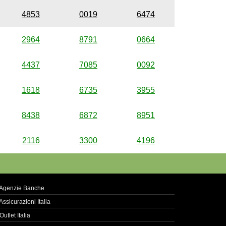
4853
0019
6474
2964
8791
0664
4437
7085
0092
1618
6735
3955
8438
6872
8951
2116
3300
4196
Agenzie Banche
Assicurazioni Italia
Outlet Italia