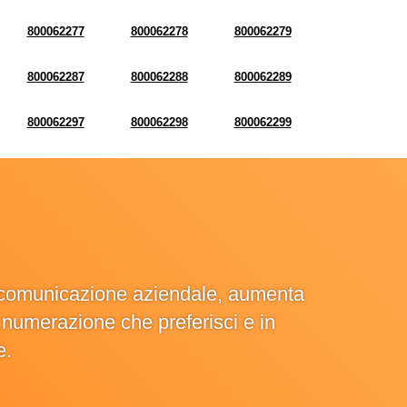
800062277
800062278
800062279
800062287
800062288
800062289
800062297
800062298
800062299
la comunicazione aziendale, aumenta
la numerazione che preferisci e in
e.