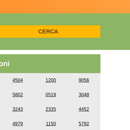
oni
4504
1200
9056
5802
0519
3048
3243
2335
4452
4979
1150
5792