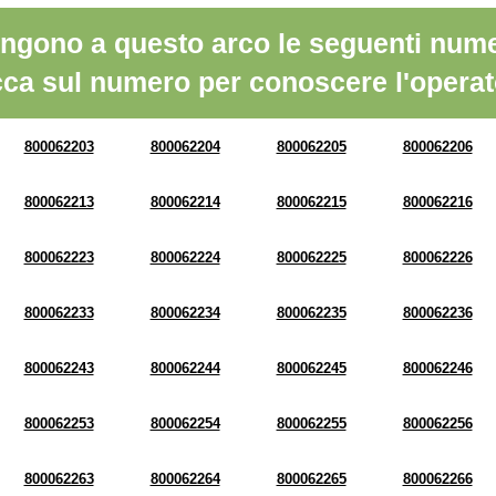
ngono a questo arco le seguenti nume
cca sul numero per conoscere l'operat
800062203
800062204
800062205
800062206
800062213
800062214
800062215
800062216
800062223
800062224
800062225
800062226
800062233
800062234
800062235
800062236
800062243
800062244
800062245
800062246
800062253
800062254
800062255
800062256
800062263
800062264
800062265
800062266