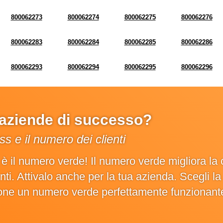
800062273
800062274
800062275
800062276
800062283
800062284
800062285
800062286
800062293
800062294
800062295
800062296
e aziende di successo?
s e il numero dei clienti
o è il numero verde! Il numero verde migliora 
ienti. Attivalo anche per la tua azienda. Scegli 
ione un numero verde perfettamente funzionant