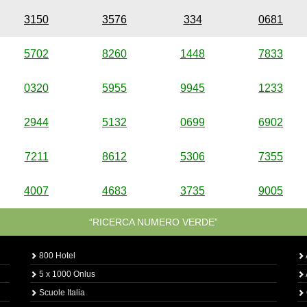
3150
3576
334
0681
5702
8260
1448
7833
0320
5955
9945
1233
2944
5132
0699
6902
7211
8612
5306
7355
4007
4683
3735
9005
“RICERCA NUMERO VERDE”
800 Hotel
5 x 1000 Onlus
Scuole Italia