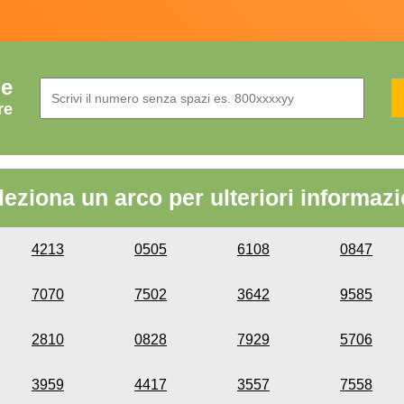
de
re
leziona un arco per ulteriori informazi
4213
0505
6108
0847
7070
7502
3642
9585
2810
0828
7929
5706
3959
4417
3557
7558