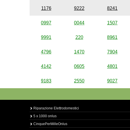
1176
9222
8241
0997
0044
1507
9991
220
8961
4796
1470
7904
4142
0605
4801
9183
2550
9027
Riparazione Elettrodomestici
5 x 1000 onlus
CinquePerMilleOnlus