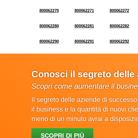
800062270
800062271
800062272
800062280
800062281
800062282
800062290
800062291
800062292
Conosci il segreto dell
Scopri come aumentare il busines
Il segreto delle aziende di success
il business e la quantità di nuovi cl
meno di un minuto avrai a disposiz
SCOPRI DI PIÙ