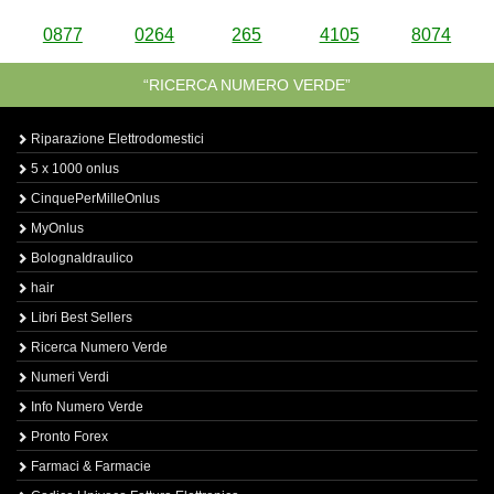
0877
0264
265
4105
8074
“RICERCA NUMERO VERDE”
Riparazione Elettrodomestici
5 x 1000 onlus
CinquePerMilleOnlus
MyOnlus
BolognaIdraulico
hair
Libri Best Sellers
Ricerca Numero Verde
Numeri Verdi
Info Numero Verde
Pronto Forex
Farmaci & Farmacie