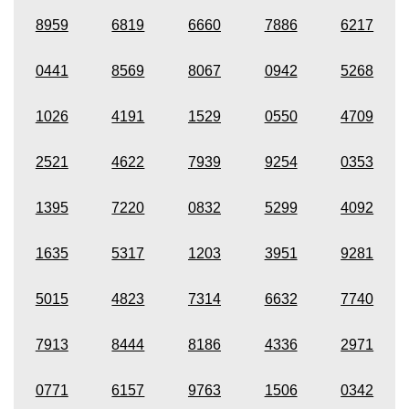
8959
6819
6660
7886
6217
0441
8569
8067
0942
5268
1026
4191
1529
0550
4709
2521
4622
7939
9254
0353
1395
7220
0832
5299
4092
1635
5317
1203
3951
9281
5015
4823
7314
6632
7740
7913
8444
8186
4336
2971
0771
6157
9763
1506
0342