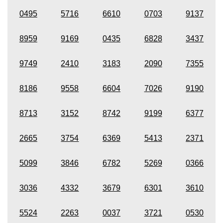
0495
5716
6610
0703
9137
8959
9169
0435
6828
3437
9749
2410
3183
2090
7355
8186
9558
6604
7026
9190
8713
3152
8742
9199
6377
2665
3754
6369
5413
2371
5099
3846
6782
5269
0366
3036
4332
3679
6301
3610
5524
2263
0037
3721
0530