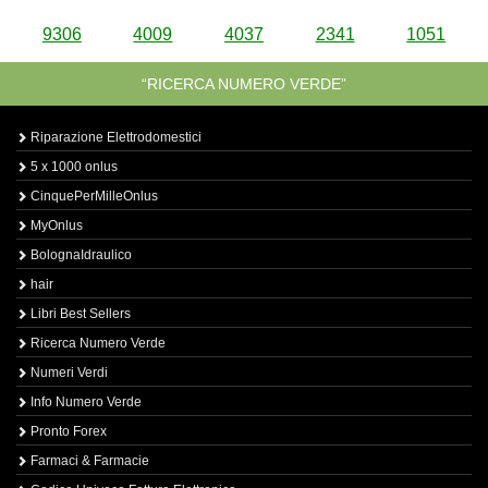
9306
4009
4037
2341
1051
“RICERCA NUMERO VERDE”
Riparazione Elettrodomestici
5 x 1000 onlus
CinquePerMilleOnlus
MyOnlus
BolognaIdraulico
hair
Libri Best Sellers
Ricerca Numero Verde
Numeri Verdi
Info Numero Verde
Pronto Forex
Farmaci & Farmacie