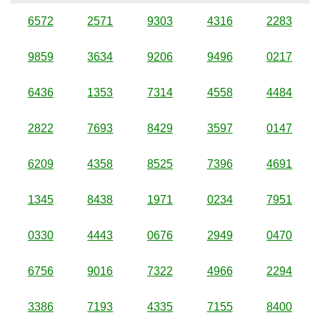
6572
2571
9303
4316
2283
9859
3634
9206
9496
0217
6436
1353
7314
4558
4484
2822
7693
8429
3597
0147
6209
4358
8525
7396
4691
1345
8438
1971
0234
7951
0330
4443
0676
2949
0470
6756
9016
7322
4966
2294
3386
7193
4335
7155
8400