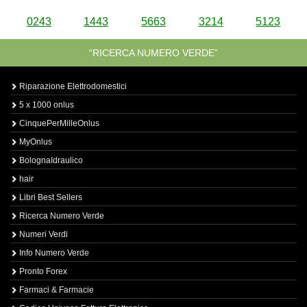
0243
1443
5663
3214
5123
“RICERCA NUMERO VERDE”
Riparazione Elettrodomestici
5 x 1000 onlus
CinquePerMilleOnlus
MyOnlus
BolognaIdraulico
hair
Libri Best Sellers
Ricerca Numero Verde
Numeri Verdi
Info Numero Verde
Pronto Forex
Farmaci & Farmacie