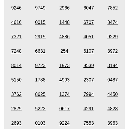
9246
9749
2966
6047
7852
4616
0015
1448
6707
8474
7321
2915
4886
4051
9229
7248
6631
254
6107
3972
8014
9723
1973
9539
3194
5150
1788
4993
2307
0487
3762
8625
1374
7994
4450
2825
5223
0617
4291
4828
2693
0103
9224
7553
3963