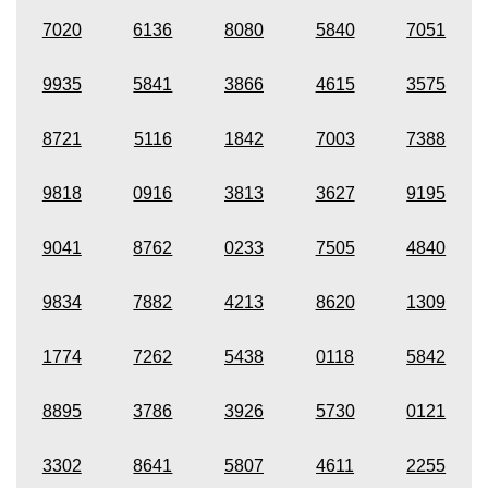
7020
6136
8080
5840
7051
9935
5841
3866
4615
3575
8721
5116
1842
7003
7388
9818
0916
3813
3627
9195
9041
8762
0233
7505
4840
9834
7882
4213
8620
1309
1774
7262
5438
0118
5842
8895
3786
3926
5730
0121
3302
8641
5807
4611
2255