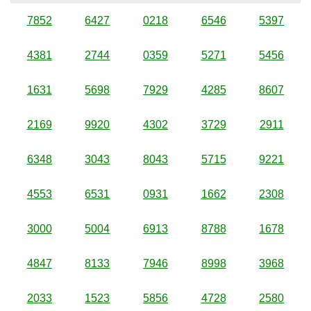
7852
6427
0218
6546
5397
4381
2744
0359
5271
5456
1631
5698
7929
4285
8607
2169
9920
4302
3729
2911
6348
3043
8043
5715
9221
4553
6531
0931
1662
2308
3000
5004
6913
8788
1678
4847
8133
7946
8998
3968
2033
1523
5856
4728
2580