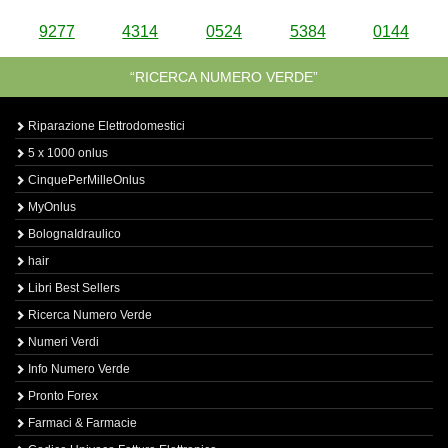
9277
4314
0524
5384
0144
“RICERCA NUMERO VERDE”
Riparazione Elettrodomestici
5 x 1000 onlus
CinquePerMilleOnlus
MyOnlus
BolognaIdraulico
hair
Libri Best Sellers
Ricerca Numero Verde
Numeri Verdi
Info Numero Verde
Pronto Forex
Farmaci & Farmacie