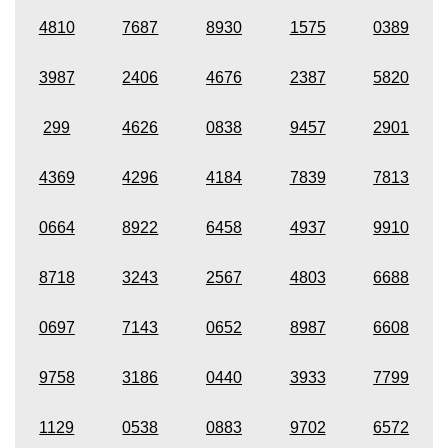
4810
7687
8930
1575
0389
3987
2406
4676
2387
5820
299
4626
0838
9457
2901
4369
4296
4184
7839
7813
0664
8922
6458
4937
9910
8718
3243
2567
4803
6688
0697
7143
0652
8987
6608
9758
3186
0440
3933
7799
1129
0538
0883
9702
6572