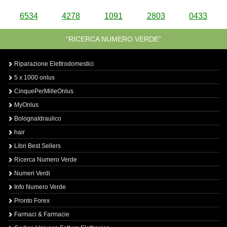
6534
4278
1091
2803
0433
“RICERCA NUMERO VERDE”
Riparazione Elettrodomestici
5 x 1000 onlus
CinquePerMilleOnlus
MyOnlus
BolognaIdraulico
hair
Libri Best Sellers
Ricerca Numero Verde
Numeri Verdi
Info Numero Verde
Pronto Forex
Farmaci & Farmacie