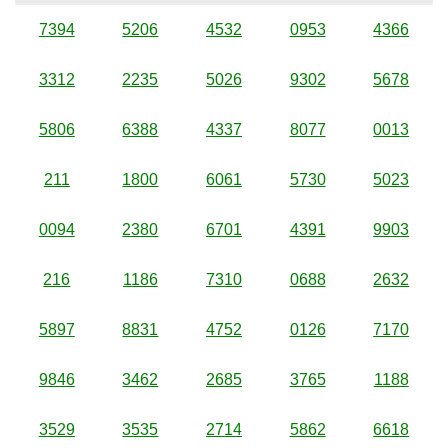
7394
5206
4532
0953
4366
3312
2235
5026
9302
5678
5806
6388
4337
8077
0013
211
1800
6061
5730
5023
0094
2380
6701
4391
9903
216
1186
7310
0688
2632
5897
8831
4752
0126
7170
9846
3462
2685
3765
1188
3529
3535
2714
5862
6618