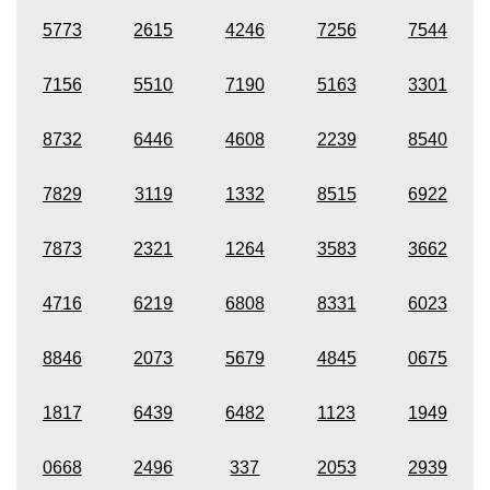
5773
2615
4246
7256
7544
7156
5510
7190
5163
3301
8732
6446
4608
2239
8540
7829
3119
1332
8515
6922
7873
2321
1264
3583
3662
4716
6219
6808
8331
6023
8846
2073
5679
4845
0675
1817
6439
6482
1123
1949
0668
2496
337
2053
2939