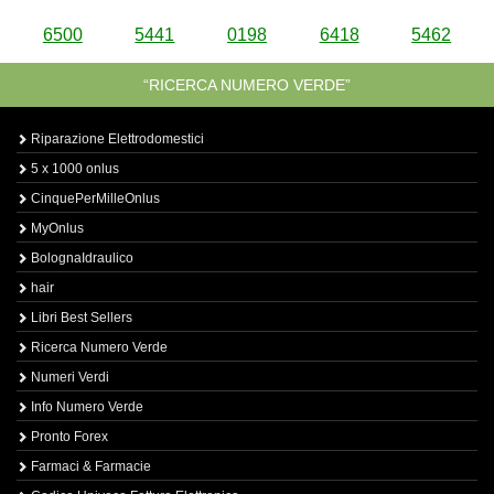
6500
5441
0198
6418
5462
“RICERCA NUMERO VERDE”
Riparazione Elettrodomestici
5 x 1000 onlus
CinquePerMilleOnlus
MyOnlus
BolognaIdraulico
hair
Libri Best Sellers
Ricerca Numero Verde
Numeri Verdi
Info Numero Verde
Pronto Forex
Farmaci & Farmacie