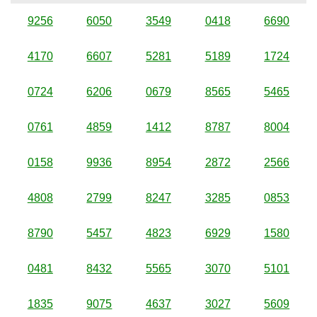
9256
6050
3549
0418
6690
4170
6607
5281
5189
1724
0724
6206
0679
8565
5465
0761
4859
1412
8787
8004
0158
9936
8954
2872
2566
4808
2799
8247
3285
0853
8790
5457
4823
6929
1580
0481
8432
5565
3070
5101
1835
9075
4637
3027
5609