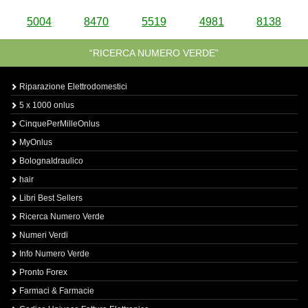
5004
8470
5519
4981
8138
“RICERCA NUMERO VERDE”
Riparazione Elettrodomestici
5 x 1000 onlus
CinquePerMilleOnlus
MyOnlus
BolognaIdraulico
hair
Libri Best Sellers
Ricerca Numero Verde
Numeri Verdi
Info Numero Verde
Pronto Forex
Farmaci & Farmacie