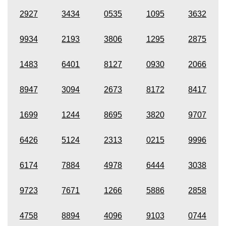
2927
3434
0535
1095
3632
9934
2193
3806
1295
2875
1483
6401
8127
0930
2066
8947
3094
2673
8172
8417
1699
1244
8695
3820
9707
6426
5124
2313
0215
9996
6174
7884
4978
6444
3038
9723
7671
1266
5886
2858
4758
8894
4096
9103
0744